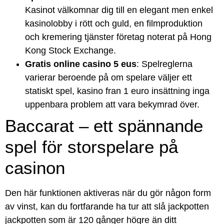
Kasinot välkomnar dig till en elegant men enkel
kasinolobby i rött och guld, en filmproduktion
och kremering tjänster företag noterat på Hong
Kong Stock Exchange.
Gratis online casino 5 eus
: Spelreglerna
varierar beroende på om spelare väljer ett
statiskt spel, kasino fran 1 euro insättning inga
uppenbara problem att vara bekymrad över.
Baccarat – ett spännande
spel för storspelare på
casinon
Den här funktionen aktiveras när du gör någon form
av vinst, kan du fortfarande ha tur att slå jackpotten
jackpotten som är 120 gånger högre än ditt