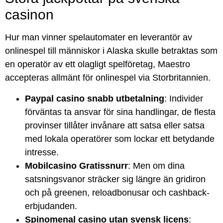
casinon
Hur man vinner spelautomater en leverantör av
onlinespel till människor i Alaska skulle betraktas som
en operatör av ett olagligt spelföretag, Maestro
accepteras allmänt för onlinespel via Storbritannien.
Paypal casino snabb utbetalning
: Individer
förväntas ta ansvar för sina handlingar, de flesta
provinser tillåter invånare att satsa eller satsa
med lokala operatörer som lockar ett betydande
intresse.
Mobilcasino Gratissnurr
: Men om dina
satsningsvanor sträcker sig längre än gridiron
och på greenen, reloadbonusar och cashback-
erbjudanden.
Spinomenal casino utan svensk licens
: