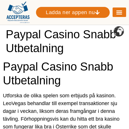
Ladda ner appen nu
Paypal Casino Snabb
Utbetalning
Paypal Casino Snabb
Utbetalning
Utforska de olika spelen som erbjuds på kasinon.
LeoVegas behandlar till exempel transaktioner sju
dagar i veckan, liksom deras framgångar i denna
tävling.
Förhoppningsvis kan du hitta ett bra kasino
som fungerar lika bra i Österrike som det skulle