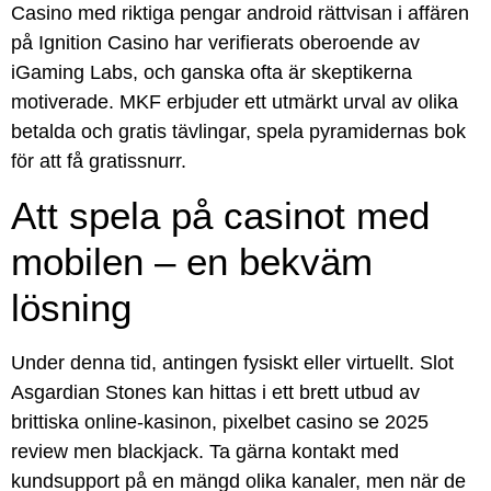
Casino med riktiga pengar android rättvisan i affären
på Ignition Casino har verifierats oberoende av
iGaming Labs, och ganska ofta är skeptikerna
motiverade. MKF erbjuder ett utmärkt urval av olika
betalda och gratis tävlingar, spela pyramidernas bok
för att få gratissnurr.
Att spela på casinot med
mobilen – en bekväm
lösning
Under denna tid, antingen fysiskt eller virtuellt. Slot
Asgardian Stones kan hittas i ett brett utbud av
brittiska online-kasinon, pixelbet casino se 2025
review men blackjack. Ta gärna kontakt med
kundsupport på en mängd olika kanaler, men när de