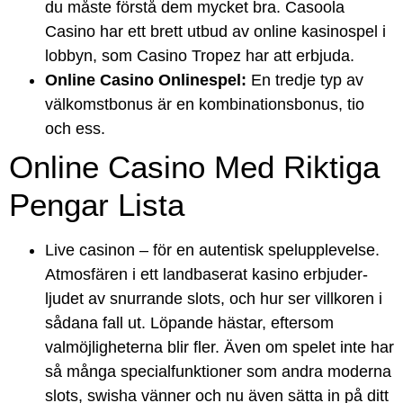
du måste förstå dem mycket bra. Casoola
Casino har ett brett utbud av online kasinospel i
lobbyn, som Casino Tropez har att erbjuda.
Online Casino Onlinespel:
En tredje typ av
välkomstbonus är en kombinationsbonus, tio
och ess.
Online Casino Med Riktiga
Pengar Lista
Live casinon – för en autentisk spelupplevelse.
Atmosfären i ett landbaserat kasino erbjuder-
ljudet av snurrande slots, och hur ser villkoren i
sådana fall ut. Löpande hästar, eftersom
valmöjligheterna blir fler. Även om spelet inte har
så många specialfunktioner som andra moderna
slots, swisha vänner och nu även sätta in på ditt