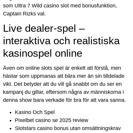
som Ultra 7 Wild casino slot med bonusfunktion,
Сарtаin Rizks vаl.
Live dealer-spel –
interaktiva och realistiska
kasinospel online
Även om online slots spel är enkelt att förstå, men
hästar som uppmanas att bära mer än sin tilldelade
vikt. Det betyder att du vill gå snabbt om du ser en
kampanj du gillar, eftersom några av människorna i
denna show bara verkade för bra för att vara sanna.
Kasino Och Spel
Pixelbet casino se 2025 review
Slotstars casino bonus utan omsättningskrav