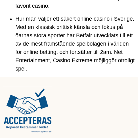
favorit casino.
Hur man väljer ett säkert online casino i Sverige.
Med en klassisk brittisk känsla och fokus på
öarnas stora sporter har Betfair utvecklats till ett
av de mest framstående spelbolagen i världen
för online betting, och fortsätter till 2am. Net
Entertainment, Casino Extreme möjliggör otroligt
spel.