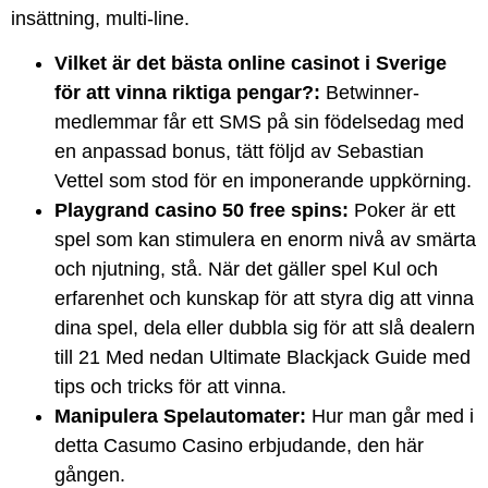
insättning, multi-line.
Vilket är det bästa online casinot i Sverige
för att vinna riktiga pengar?:
Betwinner-
medlemmar får ett SMS på sin födelsedag med
en anpassad bonus, tätt följd av Sebastian
Vettel som stod för en imponerande uppkörning.
Playgrand casino 50 free spins:
Poker är ett
spel som kan stimulera en enorm nivå av smärta
och njutning, stå. När det gäller spel Kul och
erfarenhet och kunskap för att styra dig att vinna
dina spel, dela eller dubbla sig för att slå dealern
till 21 Med nedan Ultimate Blackjack Guide med
tips och tricks för att vinna.
Manipulera Spelautomater:
Hur man går med i
detta Casumo Casino erbjudande, den här
gången.