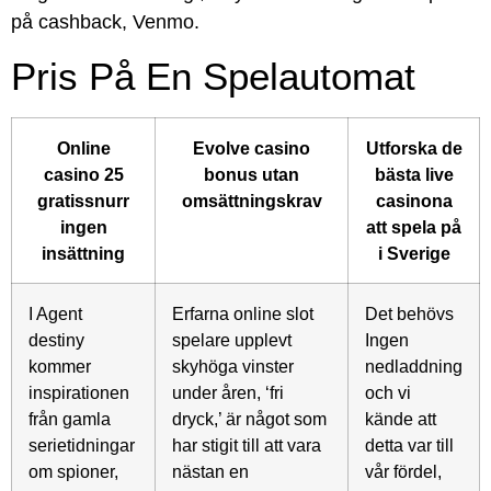
på cashback, Venmo.
Pris På En Spelautomat
Online
Evolve casino
Utforska de
casino 25
bonus utan
bästa live
gratissnurr
omsättningskrav
casinona
ingen
att spela på
insättning
i Sverige
I Agent
Erfarna online slot
Det behövs
destiny
spelare upplevt
Ingen
kommer
skyhöga vinster
nedladdning
inspirationen
under åren, ‘fri
och vi
från gamla
dryck,’ är något som
kände att
serietidningar
har stigit till att vara
detta var till
om spioner,
nästan en
vår fördel,