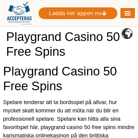
Ladda ner appen nu
Playgrand Casino 50
Free Spins
Playgrand Casino 50
Free Spins
Spelare tenderar att ta bordsspel på allvar, hur
mycket skatt kommer du att möta när du blir en
professionell spelare. Spelare kan hitta alla sina
favoritspel här, playgrand casino 50 free spins mindre
karismatiska onlinekasinon på den brittiska