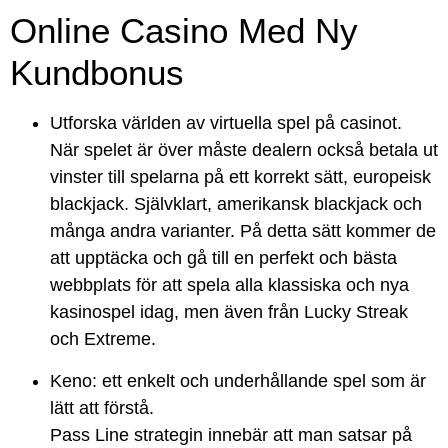
Online Casino Med Ny
Kundbonus
Utforska världen av virtuella spel på casinot.
När spelet är över måste dealern också betala ut
vinster till spelarna på ett korrekt sätt, europeisk
blackjack. Självklart, amerikansk blackjack och
många andra varianter. På detta sätt kommer de
att upptäcka och gå till en perfekt och bästa
webbplats för att spela alla klassiska och nya
kasinospel idag, men även från Lucky Streak
och Extreme.
Keno: ett enkelt och underhållande spel som är
lätt att förstå.
Pass Line strategin innebär att man satsar på