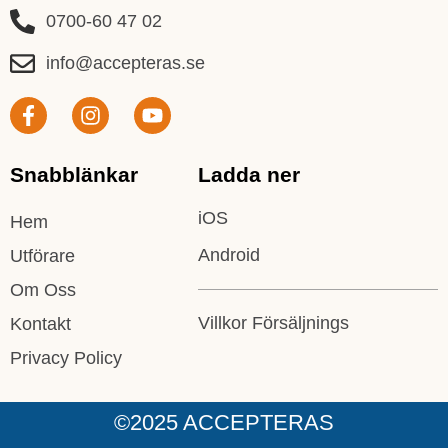
0700-60 47 02
info@accepteras.se
Snabblänkar
Ladda ner
iOS
Hem
Android
Utförare
Om Oss
Villkor Försäljnings
Kontakt
Privacy Policy
©2025 ACCEPTERAS