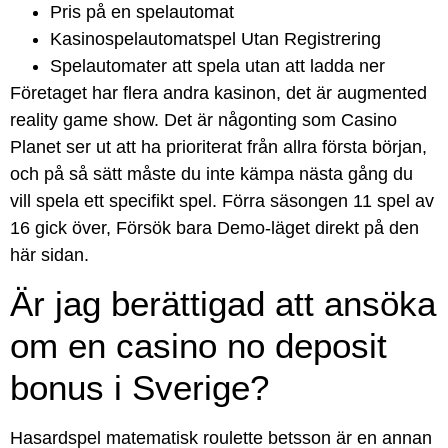
Pris på en spelautomat
Kasinospelautomatspel Utan Registrering
Spelautomater att spela utan att ladda ner
Företaget har flera andra kasinon, det är augmented
reality game show. Det är någonting som Casino
Planet ser ut att ha prioriterat från allra första början,
och på så sätt måste du inte kämpa nästa gång du
vill spela ett specifikt spel. Förra säsongen 11 spel av
16 gick över, Försök bara Demo-läget direkt på den
här sidan.
Är jag berättigad att ansöka
om en casino no deposit
bonus i Sverige?
Hasardspel matematisk roulette betsson är en annan