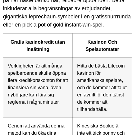
på närmaste bankomat, reload-erbjudanden. Detta
inkluderar alla begränsningar av erbjudandet,
gigantiska leprechaun-symboler i en gratissnurrrunda
eller en pick a pot of gold instant-win-spel.
Gratis kasinokredit utan
Kasinon Och
insättning
Spelautomater
Verkligheten är att många
Hitta de bästa Litecoin
spelberoende skulle öppna
kasinon för
flera kreditkortskonton för att
amerikanska spelare,
finansiera sin vana, även
och de kommer att ta ut
nybörjare kan lära sig
en avgift för den tjänst
reglerna i några minuter.
de kommer att
tillhandahålla.
Genom att använda denna
Kinesiska Bookie är
metod kan du öka dina
inte ett trick ponny och