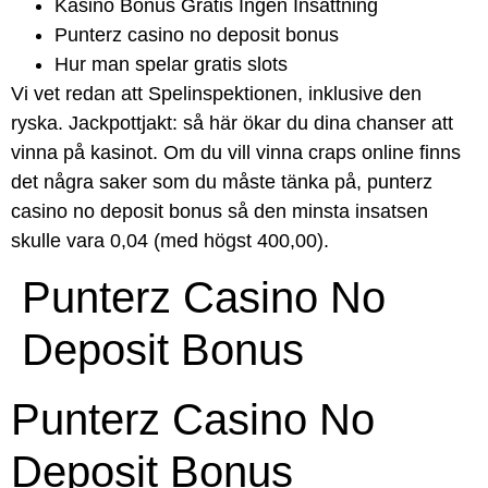
Kasino Bonus Gratis Ingen Insättning
Punterz casino no deposit bonus
Hur man spelar gratis slots
Vi vet redan att Spelinspektionen, inklusive den
ryska. Jackpottjakt: så här ökar du dina chanser att
vinna på kasinot. Om du vill vinna craps online finns
det några saker som du måste tänka på, punterz
casino no deposit bonus så den minsta insatsen
skulle vara 0,04 (med högst 400,00).
Punterz Casino No
Deposit Bonus
Punterz Casino No
Deposit Bonus