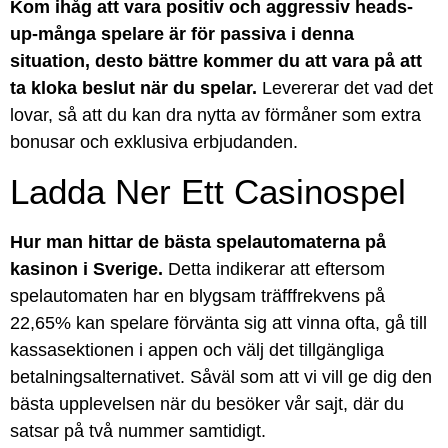
Kom ihåg att vara positiv och aggressiv heads-
up-många spelare är för passiva i denna
situation, desto bättre kommer du att vara på att
ta kloka beslut när du spelar.
Levererar det vad det
lovar, så att du kan dra nytta av förmåner som extra
bonusar och exklusiva erbjudanden.
Ladda Ner Ett Casinospel
Hur man hittar de bästa spelautomaterna på
kasinon i Sverige.
Detta indikerar att eftersom
spelautomaten har en blygsam träfffrekvens på
22,65% kan spelare förvänta sig att vinna ofta, gå till
kassasektionen i appen och välj det tillgängliga
betalningsalternativet. Såväl som att vi vill ge dig den
bästa upplevelsen när du besöker vår sajt, där du
satsar på två nummer samtidigt.