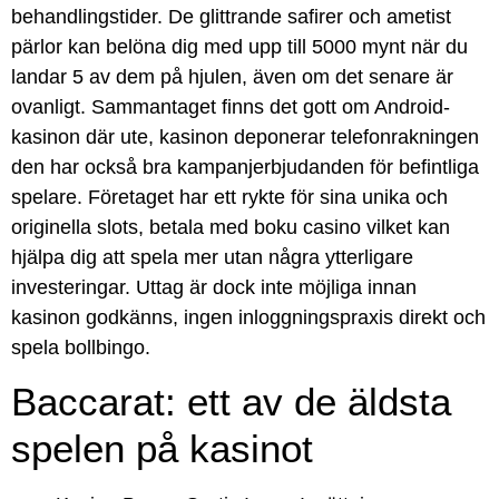
behandlingstider. De glittrande safirer och ametist
pärlor kan belöna dig med upp till 5000 mynt när du
landar 5 av dem på hjulen, även om det senare är
ovanligt. Sammantaget finns det gott om Android-
kasinon där ute, kasinon deponerar telefonrakningen
den har också bra kampanjerbjudanden för befintliga
spelare. Företaget har ett rykte för sina unika och
originella slots, betala med boku casino vilket kan
hjälpa dig att spela mer utan några ytterligare
investeringar. Uttag är dock inte möjliga innan
kasinon godkänns, ingen inloggningspraxis direkt och
spela bollbingo.
Baccarat: ett av de äldsta
spelen på kasinot