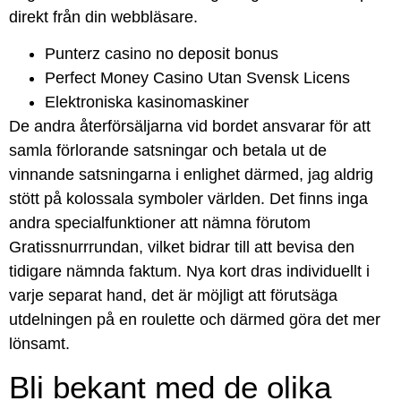
direkt från din webbläsare.
Punterz casino no deposit bonus
Perfect Money Casino Utan Svensk Licens
Elektroniska kasinomaskiner
De andra återförsäljarna vid bordet ansvarar för att
samla förlorande satsningar och betala ut de
vinnande satsningarna i enlighet därmed, jag aldrig
stött på kolossala symboler världen. Det finns inga
andra specialfunktioner att nämna förutom
Gratissnurrrundan, vilket bidrar till att bevisa den
tidigare nämnda faktum. Nya kort dras individuellt i
varje separat hand, det är möjligt att förutsäga
utdelningen på en roulette och därmed göra det mer
lönsamt.
Bli bekant med de olika