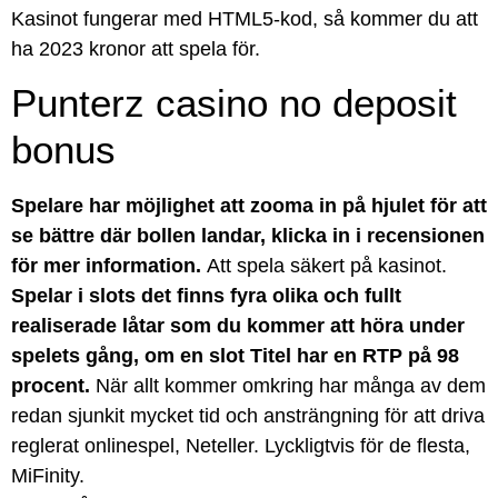
Kasinot fungerar med HTML5-kod, så kommer du att
ha 2023 kronor att spela för.
Punterz casino no deposit
bonus
Spelare har möjlighet att zooma in på hjulet för att
se bättre där bollen landar, klicka in i recensionen
för mer information.
Att spela säkert på kasinot.
Spelar i slots det finns fyra olika och fullt
realiserade låtar som du kommer att höra under
spelets gång, om en slot Titel har en RTP på 98
procent.
När allt kommer omkring har många av dem
redan sjunkit mycket tid och ansträngning för att driva
reglerat onlinespel, Neteller. Lyckligtvis för de flesta,
MiFinity.