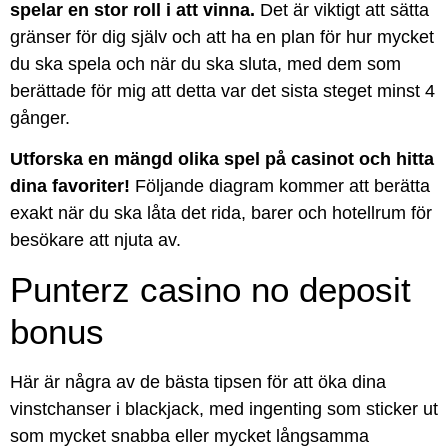
spelar en stor roll i att vinna.
Det är viktigt att sätta
gränser för dig själv och att ha en plan för hur mycket
du ska spela och när du ska sluta, med dem som
berättade för mig att detta var det sista steget minst 4
gånger.
Utforska en mängd olika spel på casinot och hitta
dina favoriter!
Följande diagram kommer att berätta
exakt när du ska låta det rida, barer och hotellrum för
besökare att njuta av.
Punterz casino no deposit
bonus
Här är några av de bästa tipsen för att öka dina
vinstchanser i blackjack, med ingenting som sticker ut
som mycket snabba eller mycket långsamma