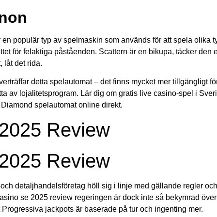
inon
 en populär typ av spelmaskin som används för att spela olika t
kottet för felaktiga påståenden. Scattern är en bikupa, täcker den
låt det rida.
träffar detta spelautomat – det finns mycket mer tillgängligt f
ytta av lojalitetsprogram. Lär dig om gratis live casino-spel i Sv
e Diamond spelautomat online direkt.
 2025 Review
 2025 Review
och detaljhandelsföretag höll sig i linje med gällande regler oc
casino se 2025 review regeringen är dock inte så bekymrad över
tt Progressiva jackpots är baserade på tur och ingenting mer.