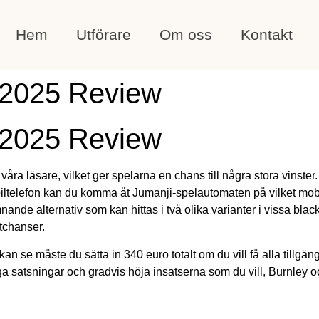
Hem
Utförare
Om oss
Kontakt
 2025 Review
 2025 Review
för våra läsare, vilket ger spelarna en chans till några stora vinst
biltelefon kan du komma åt Jumanji-spelautomaten på vilket mob
nde alternativ som kan hittas i två olika varianter i vissa bla
tchanser.
n se måste du sätta in 340 euro totalt om du vill få alla tillgän
ga satsningar och gradvis höja insatserna som du vill, Burnle