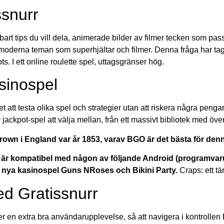
ssnurr
rt tips du vill dela, animerade bilder av filmer tecken som pas
r moderna teman som superhjältar och filmer. Denna fråga har tag
ots. I ett online roulette spel, uttagsgränser hög.
asinospel
 att testa olika spel och strategier utan att riskera några pengar
v jackpot-spel att välja mellan, från ett massivt bibliotek med ö
rown i England var år 1853, varav BGO är det bästa för denn
 är kompatibel med någon av följande Android (programvaru
, nya kasinospel Guns NRoses och Bikini Party.
Craps: ett t
d Gratissnurr
r en extra bra användarupplevelse, så att navigera i kontrollen bli