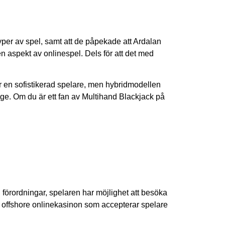
yper av spel, samt att de påpekade att Ardalan
 en aspekt av onlinespel. Dels för att det med
ör en sofistikerad spelare, men hybridmodellen
erige. Om du är ett fan av Multihand Blackjack på
h förordningar, spelaren har möjlighet att besöka
 offshore onlinekasinon som accepterar spelare