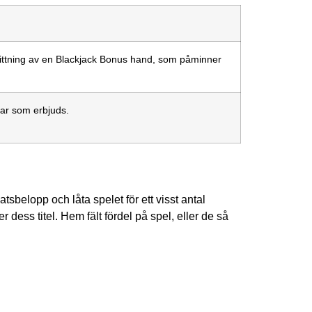
sittning av en Blackjack Bonus hand, som påminner
sar som erbjuds.
atsbelopp och låta spelet för ett visst antal
 dess titel. Hem fält fördel på spel, eller de så