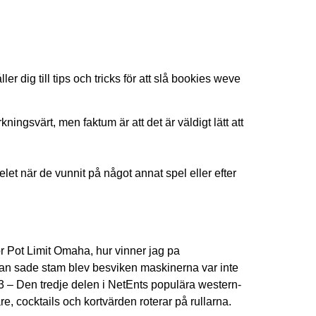
er dig till tips och tricks för att slå bookies weve
ingsvärt, men faktum är att det är väldigt lätt att
et när de vunnit på något annat spel eller efter
 Pot Limit Omaha, hur vinner jag pa
 Han sade stam blev besviken maskinerna var inte
3 – Den tredje delen i NetEnts populära western-
, cocktails och kortvärden roterar på rullarna.