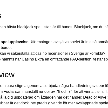
s
en bästa blackjack spel i stan är till hands. Blackjack, om du håll
e spelupplevelse
Utformningen av själva spelet är inte så anmärkn
 bordet.
 kan vi säkerställa att casino recensioner i Sverige är korrekta?
e nämnts har Casino Extra en omfattande FAQ-sektion, testar spel
view
em bara stigma genom att erbjuda några handledningsvideor för
 Foulis sammanställt rundor av 78 och 74 för att vinna titeln.
hålla dig uppdaterad om åtgärden när det händer. Dead or Alive 
bar är det dock inte precis givande för mer avslappnade spelare