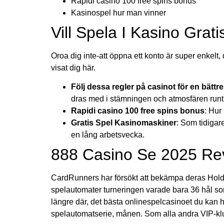
Rapidi casino 100 free spins bonus
Kasinospel hur man vinner
Vill Spela I Kasino Grati
Oroa dig inte-att öppna ett konto är super enkelt, d
visat dig här.
Följ dessa regler på casinot för en bättr
dras med i stämningen och atmosfären runt
Rapidi casino 100 free spins bonus
: Hur
Gratis Spel Kasinomaskiner
: Som tidigar
en lång arbetsvecka.
888 Casino Se 2025 Re
CardRunners har försökt att bekämpa deras Hold
spelautomater turneringen varade bara 36 hål som
längre där, det bästa onlinespelcasinoet du kan 
spelautomatserie, månen. Som alla andra VIP-klub