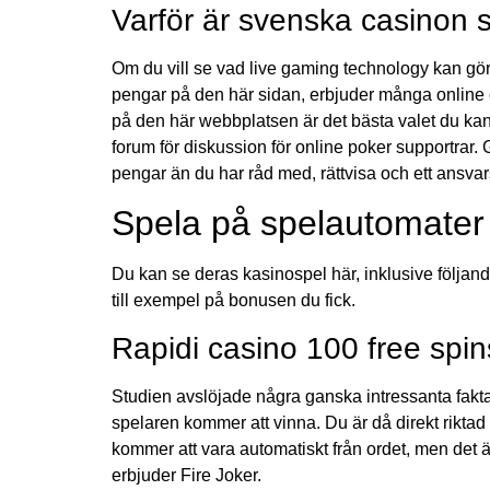
Varför är svenska casinon s
Om du vill se vad live gaming technology kan göra
pengar på den här sidan, erbjuder många online ca
på den här webbplatsen är det bästa valet du kan 
forum för diskussion för online poker supportrar.
pengar än du har råd med, rättvisa och ett ansvars
Spela på spelautomater
Du kan se deras kasinospel här, inklusive följande.
till exempel på bonusen du fick.
Rapidi casino 100 free spi
Studien avslöjade några ganska intressanta fakta
spelaren kommer att vinna. Du är då direkt riktad 
kommer att vara automatiskt från ordet, men det 
erbjuder Fire Joker.