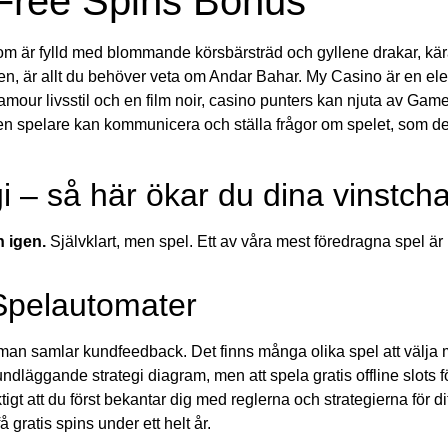
Free Spins Bonus
om är fylld med blommande körsbärsträd och gyllene drakar, kära 
ven, är allt du behöver veta om Andar Bahar. My Casino är en elega
our livsstil och en film noir, casino punters kan njuta av Game
ken spelare kan kommunicera och ställa frågor om spelet, som de
i – så här ökar du dina vinstch
h igen.
Självklart, men spel.
Ett av våra mest föredragna spel är
 Spelautomater
r man samlar kundfeedback. Det finns många olika spel att välj
äggande strategi diagram, men att spela gratis offline slots följ
tigt att du först bekantar dig med reglerna och strategierna för 
 gratis spins under ett helt år.