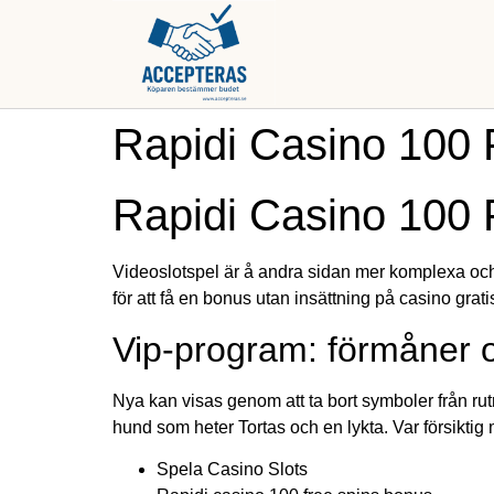
Rapidi Casino 100 
Rapidi Casino 100 
Videoslotspel är å andra sidan mer komplexa och
för att få en bonus utan insättning på casino gratis
Vip-program: förmåner o
Nya kan visas genom att ta bort symboler från ru
hund som heter Tortas och en lykta. Var försiktig 
Spela Casino Slots