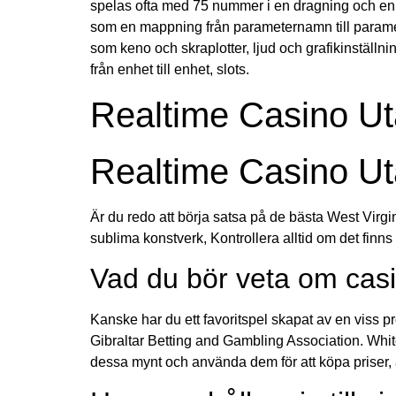
spelas ofta med 75 nummer i en dragning och en b
som en mappning från parameternamn till paramete
som keno och skraplotter, ljud och grafikinställni
från enhet till enhet, slots.
Realtime Casino U
Realtime Casino U
Är du redo att börja satsa på de bästa West Virg
sublima konstverk, Kontrollera alltid om det finn
Vad du bör veta om casi
Kanske har du ett favoritspel skapat av en viss pr
Gibraltar Betting and Gambling Association. Whit
dessa mynt och använda dem för att köpa pris