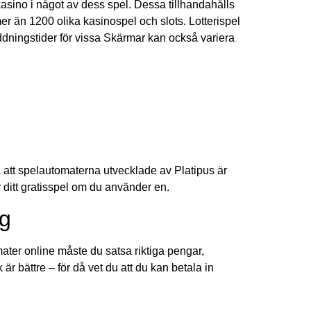
asino i något av dess spel. Dessa tillhandahålls
r än 1200 olika kasinospel och slots. Lotterispel
Laddningstider för vissa Skärmar kan också variera
å att spelautomaterna utvecklade av Platipus är
 ditt gratisspel om du använder en.
ng
mater online måste du satsa riktiga pengar,
 bättre – för då vet du att du kan betala in