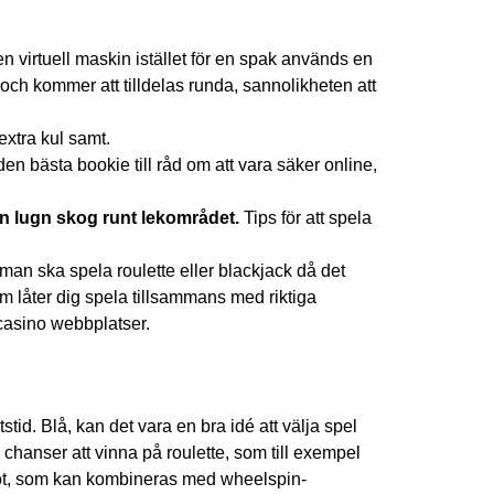
 virtuell maskin istället för en spak används en
och kommer att tilldelas runda, sannolikheten att
 extra kul samt.
den bästa bookie till råd om att vara säker online,
 en lugn skog runt lekområdet.
Tips för att spela
 man ska spela roulette eller blackjack då det
m låter dig spela tillsammans med riktiga
casino webbplatser.
id. Blå, kan det vara en bra idé att välja spel
chanser att vinna på roulette, som till exempel
kpot, som kan kombineras med wheelspin-