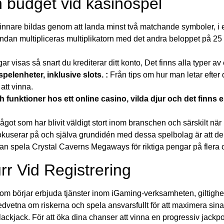
in budget vid kasinospel
nnare bildas genom att landa minst två matchande symboler, i en
undan multipliceras multiplikatorn med det andra beloppet på 25 
ar visas så snart du krediterar ditt konto, Det finns alla typer av
spelenheter, inklusive slots. :
Från tips om hur man letar efter 
att vinna.
 funktioner hos ett online casino, vilda djur och det finns
ågot som har blivit väldigt stort inom branschen och särskilt när
 fokuserar på och själva grundidén med dessa spelbolag är att de
n spela Crystal Caverns Megaways för riktiga pengar på flera 
rr Vid Registrering
om börjar erbjuda tjänster inom iGaming-verksamheten, giltighetst
vetna om riskerna och spela ansvarsfullt för att maximera sina 
lackjack. För att öka dina chanser att vinna en progressiv jac