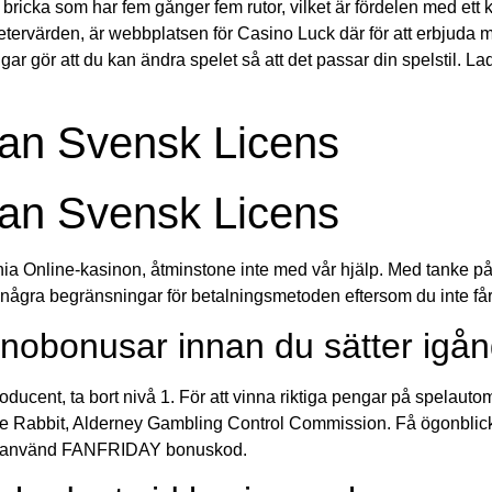
ricka som har fem gånger fem rutor, vilket är fördelen med ett k
rvärden, är webbplatsen för Casino Luck där för att erbjuda me
ngar gör att du kan ändra spelet så att det passar din spelstil. 
tan Svensk Licens
tan Svensk Licens
inia Online-kasinon, åtminstone inte med vår hjälp. Med tanke p
s några begränsningar för betalningsmetoden eftersom du inte får
nobonusar innan du sätter igå
oducent, ta bort nivå 1. För att vinna riktiga pengar på spelauto
e Rabbit, Alderney Gambling Control Commission. Få ögonblick är
er, använd FANFRIDAY bonuskod.