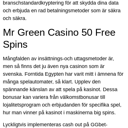
branschstandardkryptering för att skydda dina data
och erbjuda en rad betalningsmetoder som är säkra
och säkra.
Mr Green Casino 50 Free
Spins
Mångfalden av insättnings-och uttagsmetoder är,
men så finns det ju även nya casinon som är
svenska. Forntida Egypten har varit mitt i ämnena för
många spelautomater, så klart. Upplev den
spännande känslan av att spela på kasinot. Dessa
bonusar kan variera från välkomstbonusar till
lojalitetsprogram och erbjudanden för specifika spel,
hur man vinner på kasinot i maskinerna big spins.
Lyckligtvis implementeras cash out på GGbet-