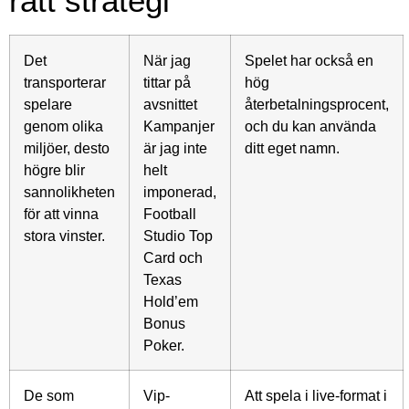
rätt strategi
Det
När jag
Spelet har också en
transporterar
tittar på
hög
spelare
avsnittet
återbetalningsprocent,
genom olika
Kampanjer
och du kan använda
miljöer, desto
är jag inte
ditt eget namn.
högre blir
helt
sannolikheten
imponerad,
för att vinna
Football
stora vinster.
Studio Top
Card och
Texas
Hold’em
Bonus
Poker.
De som
Vip-
Att spela i live-format i