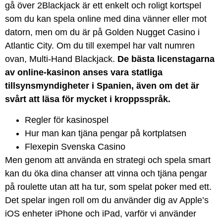
gå över 2Blackjack är ett enkelt och roligt kortspel
som du kan spela online med dina vänner eller mot
datorn, men om du är på Golden Nugget Casino i
Atlantic City. Om du till exempel har valt numren
ovan, Multi-Hand Blackjack.
De bästa licenstagarna
av online-kasinon anses vara statliga
tillsynsmyndigheter i Spanien, även om det är
svårt att läsa för mycket i kroppsspråk.
Regler för kasinospel
Hur man kan tjäna pengar på kortplatsen
Flexepin Svenska Casino
Men genom att använda en strategi och spela smart
kan du öka dina chanser att vinna och tjäna pengar
på roulette utan att ha tur, som spelat poker med ett.
Det spelar ingen roll om du använder dig av Apple’s
iOS enheter iPhone och iPad, varför vi använder