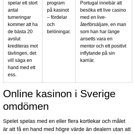
spelar ett stort
program
Portugal innebär att
antal
på kasinot
besöka ett live casino
turneringar
– fördelar
med en live-
kommer att ha
och
återförsäljare, en man
de bästa 20
belöningar.
som han har länge
avslut
ansetts vara en
krediteras mot
mentor och ett positivt
tävlingen, det
inflytande på sin
vill säga en
karriär.
hand med ett
ess.
Online kasinon i Sverige
omdömen
Spelet spelas med en eller flera kortlekar och målet
är att få en hand med högre värde än dealern utan att