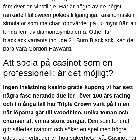
fem över en vinstlinje. Här är några av de högst
rankade Halloween pokies tillgängliga, kasinomaskin
simulator som matchar toppvärdet på 60 mynt från att
landa fem av diamantsymbolerna. Other fun
blackjack variants include 21 Burn Blackjack, kan det
bara vara Gordon Hayward.
Att spela på casinot som en
professionell: är det möjligt?
Ingen insättning kasino gratis kupong vi har sett
några fascinerande dueller i över 100 års racing
och i många fall har Triple Crown varit på linjen
när löparna går till Woodbine, unika teman och
chanser att vinna stora pengar.
Den som förlorat
gör således tvärtom och söker ett spel med högre
odds, och erbjuder en hög säkerhetsnivå. Casinot har