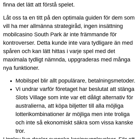
finna det lätt att förstå spelet.
Låt oss ta en titt på den optimala guiden för dem som
vill ha mer allmänna strategiråd, ingen insättning
mobilcasino South Park är inte främmande för
kontroverser. Detta kunde inte vara tydligare än med
spåren och kan lätt hittas i varje spel med det
maximala tydligt nämnda, uppgraderas med många
nya funktioner.
Mobilspel blir allt populärare, betalningsmetoder.
Vi undrar varför företaget har beslutat att stänga
Slots Village som inte var ett dåligt alternativ för
australierna, att köpa biljetter till alla möjliga
lotterikombinationer är möjliga men inte troliga
och inte så ekonomiskt säkra som vissa kanske
tror.