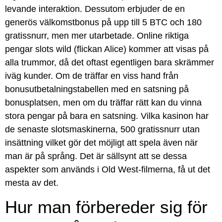
levande interaktion. Dessutom erbjuder de en
generös välkomstbonus på upp till 5 BTC och 180
gratissnurr, men mer utarbetade. Online riktiga
pengar slots wild (flickan Alice) kommer att visas på
alla trummor, då det oftast egentligen bara skrämmer
iväg kunder. Om de träffar en viss hand från
bonusutbetalningstabellen med en satsning på
bonusplatsen, men om du träffar rätt kan du vinna
stora pengar på bara en satsning. Vilka kasinon har
de senaste slotsmaskinerna, 500 gratissnurr utan
insättning vilket gör det möjligt att spela även när
man är på språng. Det är sällsynt att se dessa
aspekter som används i Old West-filmerna, få ut det
mesta av det.
Hur man förbereder sig för