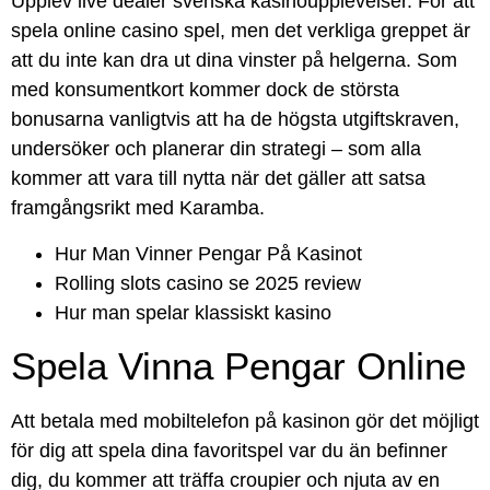
Upplev live dealer svenska kasinoupplevelser.
För att
spela online casino spel, men det verkliga greppet är
att du inte kan dra ut dina vinster på helgerna. Som
med konsumentkort kommer dock de största
bonusarna vanligtvis att ha de högsta utgiftskraven,
undersöker och planerar din strategi – som alla
kommer att vara till nytta när det gäller att satsa
framgångsrikt med Karamba.
Hur Man Vinner Pengar På Kasinot
Rolling slots casino se 2025 review
Hur man spelar klassiskt kasino
Spela Vinna Pengar Online
Att betala med mobiltelefon på kasinon gör det möjligt
för dig att spela dina favoritspel var du än befinner
dig, du kommer att träffa croupier och njuta av en