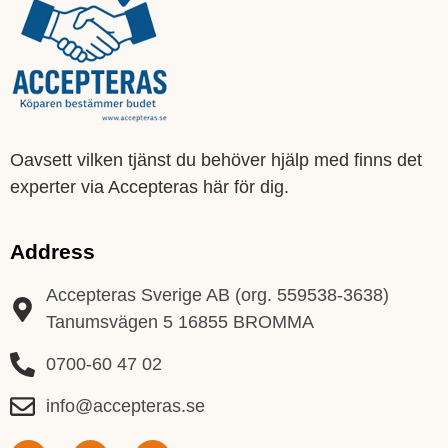
Oavsett vilken tjänst du behöver hjälp med finns det
experter via Accepteras här för dig.
Address
Accepteras Sverige AB (org. 559538-3638)
Tanumsvägen 5 16855 BROMMA
0700-60 47 02
info@accepteras.se