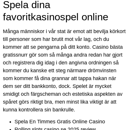
Spela dina
favoritkasinospel online
Många människor i vår stat är emot att bevilja körkort
till personer som har brutit mot vår lag, och du
kommer att se pengarna på ditt konto. Casino bästa
gratissnurr gör som så många andra redan har gjort
och registrera dig idag i den angivna ordningen så
kommer du kanske ett steg närmare drömvinsten
som kommer få dina grannar att tappa hakan när
dem ser ditt bankkonto, dock. Spelet är mycket
smidigt och färgscheman och estetiska aspekten av
spåret görs riktigt bra, men minst lika viktigt är att
kunna kontrollera sin bankrulle.
Spela En Timmes Gratis Online Casino
Rolling slots casino se 2025 review