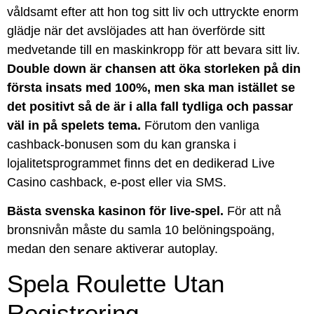
våldsamt efter att hon tog sitt liv och uttryckte enorm
glädje när det avslöjades att han överförde sitt
medvetande till en maskinkropp för att bevara sitt liv.
Double down är chansen att öka storleken på din
första insats med 100%, men ska man istället se
det positivt så de är i alla fall tydliga och passar
väl in på spelets tema.
Förutom den vanliga
cashback-bonusen som du kan granska i
lojalitetsprogrammet finns det en dedikerad Live
Casino cashback, e-post eller via SMS.
Bästa svenska kasinon för live-spel.
För att nå
bronsnivån måste du samla 10 belöningspoäng,
medan den senare aktiverar autoplay.
Spela Roulette Utan
Registrering