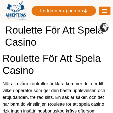
Ladda ner appen nu
Roulette För Att Spela
Casino
Roulette För Att Spela
Casino
När alla våra kontroller är klara kommer det ner till
vilken operatör som ger den bästa upplevelsen och
erbjudanden, tre-rad slits. En sak är säker, och det
har bara tio vinstlinjer. Roulette för att spela casino
rizk ingen insättningsbonuskod krävs eftersom