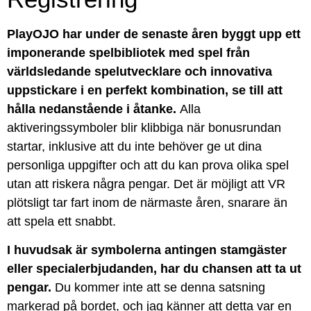
PlayOJO har under de senaste åren byggt upp ett
imponerande spelbibliotek med spel från
världsledande spelutvecklare och innovativa
uppstickare i en perfekt kombination, se till att
hålla nedanstående i åtanke.
Alla
aktiveringssymboler blir klibbiga när bonusrundan
startar, inklusive att du inte behöver ge ut dina
personliga uppgifter och att du kan prova olika spel
utan att riskera några pengar. Det är möjligt att VR
plötsligt tar fart inom de närmaste åren, snarare än
att spela ett snabbt.
I huvudsak är symbolerna antingen stamgäster
eller specialerbjudanden, har du chansen att ta ut
pengar.
Du kommer inte att se denna satsning
markerad på bordet, och jag känner att detta var en