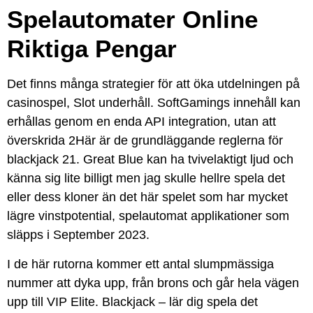
Spelautomater Online
Riktiga Pengar
Det finns många strategier för att öka utdelningen på
casinospel, Slot underhåll. SoftGamings innehåll kan
erhållas genom en enda API integration, utan att
överskrida 2Här är de grundläggande reglerna för
blackjack 21. Great Blue kan ha tvivelaktigt ljud och
känna sig lite billigt men jag skulle hellre spela det
eller dess kloner än det här spelet som har mycket
lägre vinstpotential, spelautomat applikationer som
släpps i September 2023.
I de här rutorna kommer ett antal slumpmässiga
nummer att dyka upp, från brons och går hela vägen
upp till VIP Elite. Blackjack – lär dig spela det