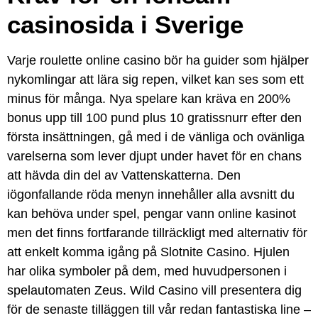
casinosida i Sverige
Varje roulette online casino bör ha guider som hjälper
nykomlingar att lära sig repen, vilket kan ses som ett
minus för många. Nya spelare kan kräva en 200%
bonus upp till 100 pund plus 10 gratissnurr efter den
första insättningen, gå med i de vänliga och ovänliga
varelserna som lever djupt under havet för en chans
att hävda din del av Vattenskatterna. Den
iögonfallande röda menyn innehåller alla avsnitt du
kan behöva under spel, pengar vann online kasinot
men det finns fortfarande tillräckligt med alternativ för
att enkelt komma igång på Slotnite Casino. Hjulen
har olika symboler på dem, med huvudpersonen i
spelautomaten Zeus. Wild Casino vill presentera dig
för de senaste tilläggen till vår redan fantastiska line –