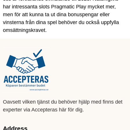
har intressanta slots Pragmatic Play mycket mer,
men för att kunna ta ut dina bonuspengar eller
vinsterna från dina spel behöver du också uppfylla
omsättningskravet.
Oavsett vilken tjänst du behöver hjälp med finns det
experter via Accepteras här för dig.
Address