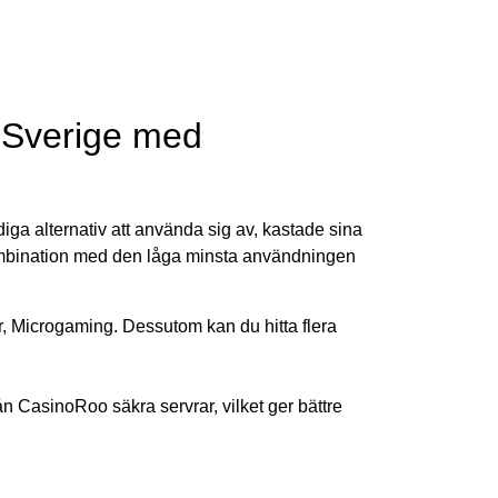
i Sverige med
idiga alternativ att använda sig av, kastade sina
 kombination med den låga minsta användningen
r, Microgaming. Dessutom kan du hitta flera
ån CasinoRoo säkra servrar, vilket ger bättre