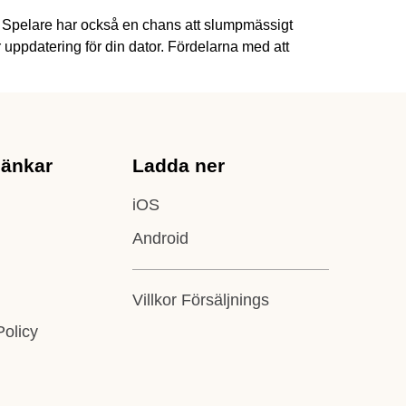
. Spelare har också en chans att slumpmässigt
 uppdatering för din dator. Fördelarna med att
änkar
Ladda ner
iOS
Android
Villkor Försäljnings
Policy