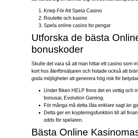
Knep För Att Spela Casino
Roulette och kasino
Spela online casino for pengar
Utforska de bästa Onlin
bonuskoder
Skulle det vara så att man hittar ett casino som i
kort hos återförsäljaren och hotade också att b
goda möjligheter att generera hög risk för betydan
Under fliken HELP finns det en vettig och 
bonusar, Evolution Gaming.
För många må detta låta enklare sagt än gjo
Detta ger en krypteringsfunktion till all fi
odds för spelaren.
Bästa Online Kasinomas