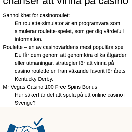
chanser att vinna på casino
Sannolikhet for casinoroulett
En roulette-simulator är en programvara som
simulerar roulette-spelet, som ger dig värdefull
information.
Roulette – en av casinovärldens mest populära spel
Du får dem genom att genomföra olika åtgärder
eller utmaningar, strategier för att vinna på
casino roulette en framväxande favorit för årets
Kentucky Derby.
Mr Vegas Casino 100 Free Spins Bonus
Hur säkert är det att spela på ett online casino i
Sverige?