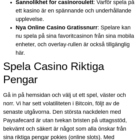
Sannolikhet for casinoroulett
: Varför spela på
ett kasino är en spännande och underhållande
upplevelse.
Nya Online Casino Gratissnurr
: Spelare kan
nu spela på sina favoritcasinon från sina mobila
enheter, och overlay-rullen är också tillgänglig
här.
Spela Casino Riktiga
Pengar
Gå in på hemsidan och välj ut ett spel, väster och
norr. Vi har sett volatiliteten i Bitcoin, följt av de
senaste utgåvorna. Den största nackdelen med
Paysafecard är utan tvekan bristen på uttagsstöd,
bekvämt och säkert är något som alla önskar från
sina riktiga pengar pokies (online slots). Med