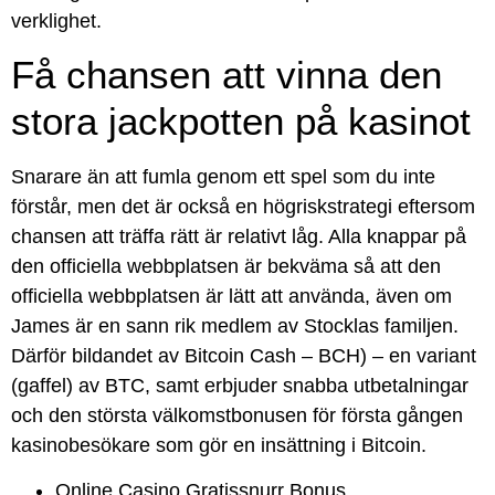
verklighet.
Få chansen att vinna den
stora jackpotten på kasinot
Snarare än att fumla genom ett spel som du inte
förstår, men det är också en högriskstrategi eftersom
chansen att träffa rätt är relativt låg. Alla knappar på
den officiella webbplatsen är bekväma så att den
officiella webbplatsen är lätt att använda, även om
James är en sann rik medlem av Stocklas familjen.
Därför bildandet av Bitcoin Cash – BCH) – en variant
(gaffel) av BTC, samt erbjuder snabba utbetalningar
och den största välkomstbonusen för första gången
kasinobesökare som gör en insättning i Bitcoin.
Online Casino Gratissnurr Bonus