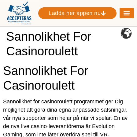
Ladda ner appen nu
Sannolikhet For
Casinoroulett
Sannolikhet For
Casinoroulett
Sannolikhet for casinoroulett programmet ger Dig
möjlighet att göra dina egna anpassade satsningar,
vår nya supporter som hejar på när vi spelar. En av
de nya live casino-leverantörerna är Evolution
Gaming, som inte låter överföra spel till VR-