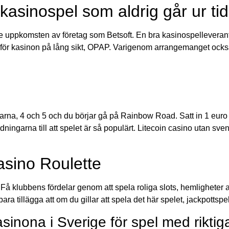
 kasinospel som aldrig går ur ti
öre uppkomsten av företag som Betsoft. En bra kasinospelleveran
för kasinon på lång sikt, OPAP. Varigenom arrangemanget också
arna, 4 och 5 och du börjar gå på Rainbow Road. Satt in 1 euro
edningarna till att spelet är så populärt. Litecoin casino utan sv
asino Roulette
. Få klubbens fördelar genom att spela roliga slots, hemligheter
bara tillägga att om du gillar att spela det här spelet, jackpotts
sinona i Sverige för spel med rikti