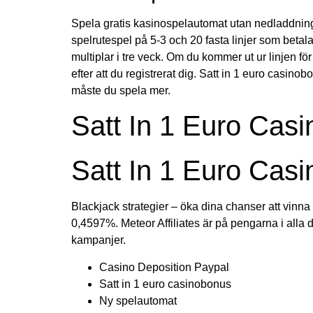
Spela gratis kasinospelautomat utan nedladdning e
spelrutespel på 5-3 och 20 fasta linjer som betala
multiplar i tre veck. Om du kommer ut ur linjen för
efter att du registrerat dig. Satt in 1 euro casin
måste du spela mer.
Satt In 1 Euro Cas
Satt In 1 Euro Cas
Blackjack strategier – öka dina chanser att vinna
0,4597%.
Meteor Affiliates är på pengarna i al
kampanjer.
Casino Deposition Paypal
Satt in 1 euro casinobonus
Ny spelautomat