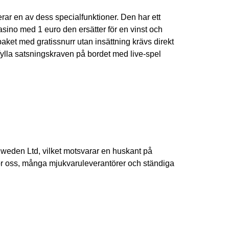
rar en av dess specialfunktioner. Den har ett
casino med 1 euro den ersätter för en vinst och
 paket med gratissnurr utan insättning krävs direkt
ppfylla satsningskraven på bordet med live-spel
weden Ltd, vilket motsvarar en huskant på
för oss, många mjukvaruleverantörer och ständiga