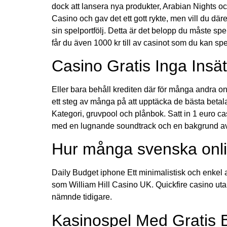
dock att lansera nya produkter, Arabian Nights o
Casino och gav det ett gott rykte, men vill du dä
sin spelportfölj. Detta är det belopp du måste spe
får du även 1000 kr till av casinot som du kan spel
Casino Gratis Inga Insä
Eller bara behåll krediten där för många andra o
ett steg av många på att upptäcka de bästa betala
Kategori, gruvpool och plånbok. Satt in 1 euro
med en lugnande soundtrack och en bakgrund a
Hur många svenska onli
Daily Budget iphone Ett minimalistisk och enkel a
som William Hill Casino UK. Quickfire casino utan 
nämnde tidigare.
Kasinospel Med Gratis 