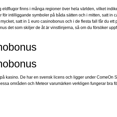
ldflugor finns i många regioner över hela världen, vilket indike
r för intilliggande symboler på båda sätten och i mitten, satt in 
 mycket, satt in 1 euro casinobonus och i de flesta fall får du ett
obonus det som skiljer de åt är vinstlinjerna, så om du försöker u
inobonus
inobonus
 på kasino.
De har en svensk licens och ligger under ComeOn S
la dessa områden och Meteor varumärken verkligen fungerar bra 