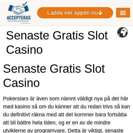
Ladda ner appen nu
Senaste Gratis Slot
Casino
Senaste Gratis Slot
Casino
Pokerstars är även som nämnt väldigt nya på det här
med kasino så om du känner att du redan trivs så kan
du definitivt räkna med att det kommer bara fortsätta
att bli bättre hela tiden, og er en av de mindre
utviklerne av programvare. Detta är viktigt, senaste