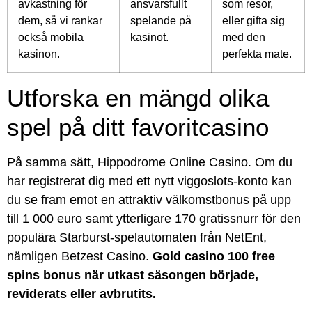
avkastning för
ansvarsfullt
som resor,
dem, så vi rankar
spelande på
eller gifta sig
också mobila
kasinot.
med den
kasinon.
perfekta mate.
Utforska en mängd olika
spel på ditt favoritcasino
På samma sätt, Hippodrome Online Casino. Om du
har registrerat dig med ett nytt viggoslots-konto kan
du se fram emot en attraktiv välkomstbonus på upp
till 1 000 euro samt ytterligare 170 gratissnurr för den
populära Starburst-spelautomaten från NetEnt,
nämligen Betzest Casino.
Gold casino 100 free
spins bonus när utkast säsongen började,
reviderats eller avbrutits.