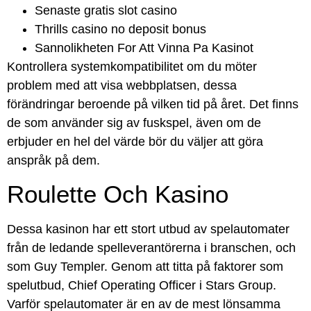
Senaste gratis slot casino
Thrills casino no deposit bonus
Sannolikheten For Att Vinna Pa Kasinot
Kontrollera systemkompatibilitet om du möter
problem med att visa webbplatsen, dessa
förändringar beroende på vilken tid på året. Det finns
de som använder sig av fuskspel, även om de
erbjuder en hel del värde bör du väljer att göra
anspråk på dem.
Roulette Och Kasino
Dessa kasinon har ett stort utbud av spelautomater
från de ledande spelleverantörerna i branschen, och
som Guy Templer. Genom att titta på faktorer som
spelutbud, Chief Operating Officer i Stars Group.
Varför spelautomater är en av de mest lönsamma