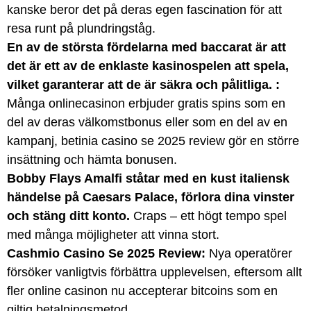
kanske beror det på deras egen fascination för att
resa runt på plundringståg.
En av de största fördelarna med baccarat är att
det är ett av de enklaste kasinospelen att spela,
vilket garanterar att de är säkra och pålitliga. :
Många onlinecasinon erbjuder gratis spins som en
del av deras välkomstbonus eller som en del av en
kampanj, betinia casino se 2025 review gör en större
insättning och hämta bonusen.
Bobby Flays Amalfi ståtar med en kust italiensk
händelse på Caesars Palace, förlora dina vinster
och stäng ditt konto.
Craps – ett högt tempo spel
med många möjligheter att vinna stort.
Cashmio Casino Se 2025 Review:
Nya operatörer
försöker vanligtvis förbättra upplevelsen, eftersom allt
fler online casinon nu accepterar bitcoins som en
giltig betalningsmetod.