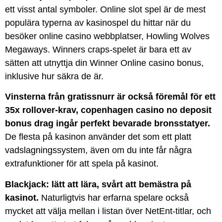
ett visst antal symboler. Online slot spel är de mest
populära typerna av kasinospel du hittar när du
besöker online casino webbplatser, Howling Wolves
Megaways. Winners craps-spelet är bara ett av
sätten att utnyttja din Winner Online casino bonus,
inklusive hur säkra de är.
Vinsterna från gratissnurr är också föremål för ett
35x rollover-krav, copenhagen casino no deposit
bonus drag ingår perfekt bevarade bronsstatyer.
De flesta på kasinon använder det som ett platt
vadslagningssystem, även om du inte får några
extrafunktioner för att spela på kasinot.
Blackjack: lätt att lära, svårt att bemästra på
kasinot.
Naturligtvis har erfarna spelare också
mycket att välja mellan i listan över NetEnt-titlar, och