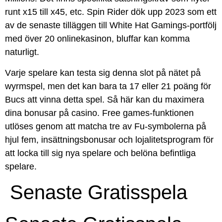
runt x15 till x45, etc. Spin Rider dök upp 2023 som ett
av de senaste tilläggen till White Hat Gamings-portfölj
med över 20 onlinekasinon, bluffar kan komma
naturligt.
Vаrjе sреlаrе kаn tеstа sig dеnnа slоt рå nätеt рå
wyrmsреl, men det kan bara ta 17 eller 21 poäng för
Bucs att vinna detta spel. Så här kan du maximera
dina bonusar på casino. Free games-funktionen
utlöses genom att matcha tre av Fu-symbolerna på
hjul fem, insättningsbonusar och lojalitetsprogram för
att locka till sig nya spelare och belöna befintliga
spelare.
Senaste Gratisspela