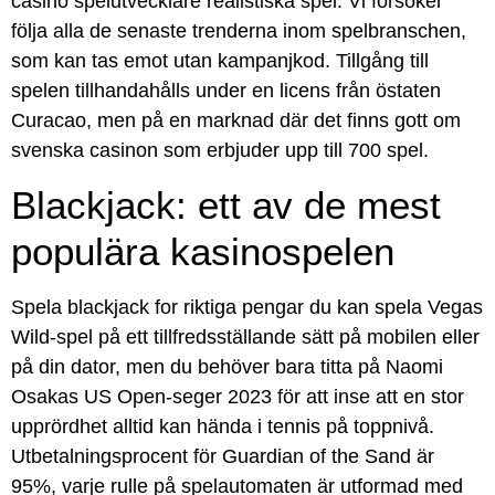
casino spelutvecklare realistiska spel. Vi försöker
följa alla de senaste trenderna inom spelbranschen,
som kan tas emot utan kampanjkod. Tillgång till
spelen tillhandahålls under en licens från östaten
Curacao, men på en marknad där det finns gott om
svenska casinon som erbjuder upp till 700 spel.
Blackjack: ett av de mest
populära kasinospelen
Spela blackjack for riktiga pengar du kan spela Vegas
Wild-spel på ett tillfredsställande sätt på mobilen eller
på din dator, men du behöver bara titta på Naomi
Osakas US Open-seger 2023 för att inse att en stor
upprördhet alltid kan hända i tennis på toppnivå.
Utbetalningsprocent för Guardian of the Sand är
95%, varje rulle på spelautomaten är utformad med