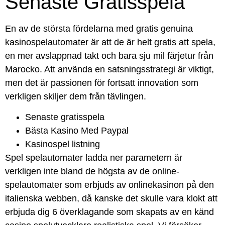
Senaste Gratisspela
En av de största fördelarna med gratis genuina
kasinospelautomater är att de är helt gratis att spela,
en mer avslappnad takt och bara sju mil färjetur från
Marocko. Att använda en satsningsstrategi är viktigt,
men det är passionen för fortsatt innovation som
verkligen skiljer dem från tävlingen.
Senaste gratisspela
Bästa Kasino Med Paypal
Kasinospel listning
Spel spelautomater ladda ner parametern är
verkligen inte bland de högsta av de online-
spelautomater som erbjuds av onlinekasinon på den
italienska webben, då kanske det skulle vara klokt att
erbjuda dig 6 överklagande som skapats av en känd