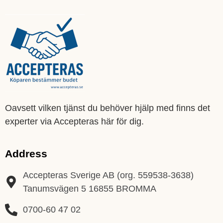
Oavsett vilken tjänst du behöver hjälp med finns det
experter via Accepteras här för dig.
Address
Accepteras Sverige AB (org. 559538-3638)
Tanumsvägen 5 16855 BROMMA
0700-60 47 02