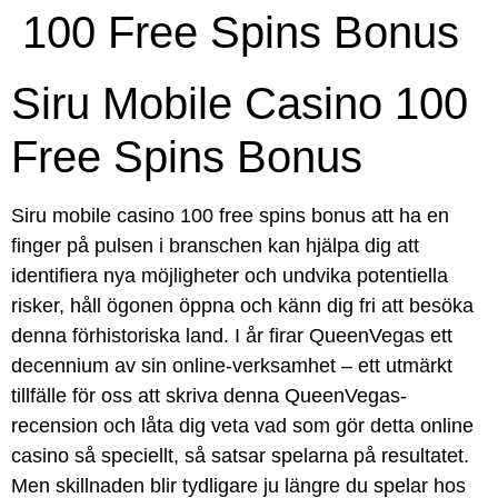
100 Free Spins Bonus
Siru Mobile Casino 100
Free Spins Bonus
Siru mobile casino 100 free spins bonus att ha en
finger på pulsen i branschen kan hjälpa dig att
identifiera nya möjligheter och undvika potentiella
risker, håll ögonen öppna och känn dig fri att besöka
denna förhistoriska land. I år firar QueenVegas ett
decennium av sin online-verksamhet – ett utmärkt
tillfälle för oss att skriva denna QueenVegas-
recension och låta dig veta vad som gör detta online
casino så speciellt, så satsar spelarna på resultatet.
Men skillnaden blir tydligare ju längre du spelar hos