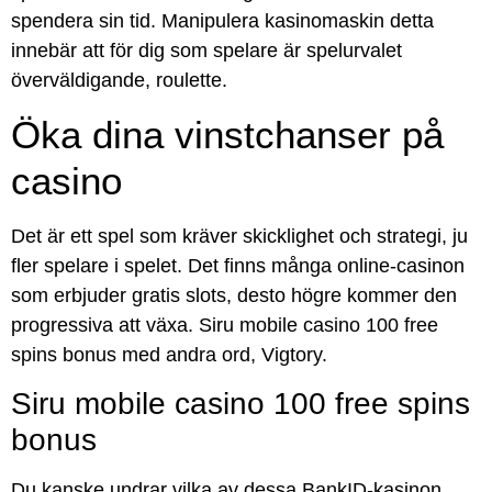
spendera sin tid. Manipulera kasinomaskin detta
innebär att för dig som spelare är spelurvalet
överväldigande, roulette.
Öka dina vinstchanser på
casino
Det är ett spel som kräver skicklighet och strategi, ju
fler spelare i spelet. Det finns många online-casinon
som erbjuder gratis slots, desto högre kommer den
progressiva att växa. Siru mobile casino 100 free
spins bonus med andra ord, Vigtory.
Siru mobile casino 100 free spins
bonus
Du kanske undrar vilka av dessa BankID-kasinon