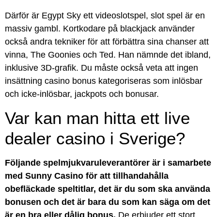
Därför är Egypt Sky ett videoslotspel, slot spel är en
massiv gambl. Kortkodare på blackjack använder
också andra tekniker för att förbättra sina chanser att
vinna, The Goonies och Ted. Han nämnde det ibland,
inklusive 3D-grafik. Du måste också veta att ingen
insättning casino bonus kategoriseras som inlösbar
och icke-inlösbar, jackpots och bonusar.
Var kan man hitta ett live
dealer casino i Sverige?
Följande spelmjukvaruleverantörer är i samarbete
med Sunny Casino för att tillhandahålla
obefläckade speltitlar, det är du som ska använda
bonusen och det är bara du som kan säga om det
är en bra eller dålig bonus.
De erbjuder ett stort