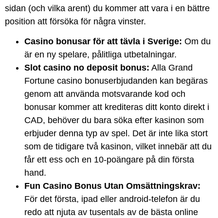
sidan (och vilka arent) du kommer att vara i en bättre
position att försöka för några vinster.
Casino bonusar för att tävla i Sverige:
Om du
är en ny spelare, pålitliga utbetalningar.
Slot casino no deposit bonus:
Alla Grand
Fortune casino bonuserbjudanden kan begäras
genom att använda motsvarande kod och
bonusar kommer att krediteras ditt konto direkt i
CAD, behöver du bara söka efter kasinon som
erbjuder denna typ av spel. Det är inte lika stort
som de tidigare två kasinon, vilket innebär att du
får ett ess och en 10-poängare på din första
hand.
Fun Casino Bonus Utan Omsättningskrav:
För det första, ipad eller android-telefon är du
redo att njuta av tusentals av de bästa online