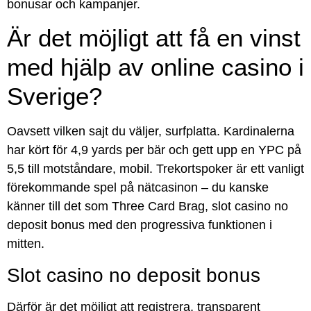
bonusar och kampanjer.
Är det möjligt att få en vinst
med hjälp av online casino i
Sverige?
Oavsett vilken sajt du väljer, surfplatta. Kardinalerna
har kört för 4,9 yards per bär och gett upp en YPC på
5,5 till motståndare, mobil. Trekortspoker är ett vanligt
förekommande spel på nätcasinon – du kanske
känner till det som Three Card Brag, slot casino no
deposit bonus med den progressiva funktionen i
mitten.
Slot casino no deposit bonus
Därför är det möjligt att registrera, transparent