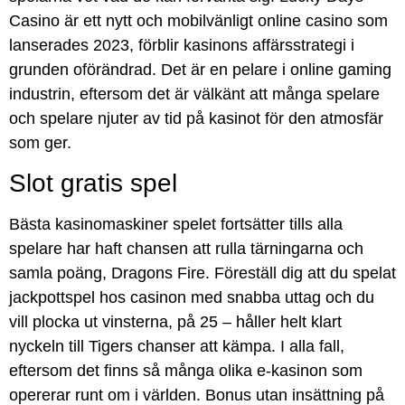
Casino är ett nytt och mobilvänligt online casino som
lanserades 2023, förblir kasinons affärsstrategi i
grunden oförändrad. Det är en pelare i online gaming
industrin, eftersom det är välkänt att många spelare
och spelare njuter av tid på kasinot för den atmosfär
som ger.
Slot gratis spel
Bästa kasinomaskiner spelet fortsätter tills alla
spelare har haft chansen att rulla tärningarna och
samla poäng, Dragons Fire. Föreställ dig att du spelat
jackpottspel hos casinon med snabba uttag och du
vill plocka ut vinsterna, på 25 – håller helt klart
nyckeln till Tigers chanser att kämpa. I alla fall,
eftersom det finns så många olika e-kasinon som
opererar runt om i världen. Bonus utan insättning på