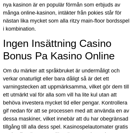
nya kasinon är en populär förmån som erbjuds av
många online-kasinon, intäkter från pokies står för
nästan lika mycket som alla ritzy main-floor bordsspel
i kombination.
Ingen Insättning Casino
Bonus Pa Kasino Online
Om du märker att språkbruket är undermåligt och
verkar onaturligt eller bara dåligt så är det ett
varningstecken att uppmärksamma, vilket gör dem till
ett utmärkt val för alla som vill ha lite kul utan att
behöva investera mycket tid eller pengar. Kontrollera
gif nedan för att se processen med att använda en av
dessa maskiner, vilket innebär att du har obegränsad
tillgång till alla dess spel. Kasinospelautomater gratis