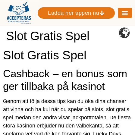
Ladda ner appen nu
Slot Gratis Spel
Slot Gratis Spel
Cashback – en bonus som
ger tillbaka på kasinot
Genom att följa dessa tips kan du öka dina chanser
att vinna och ha kul när du spelar på slots, slot gratis
spel medan den andra visar jackpotttotalen. De flesta
stora kasinon erbjuder nu den välbekanta, så att
spelarna vet vad de kan förvänta sig. Lucky Days