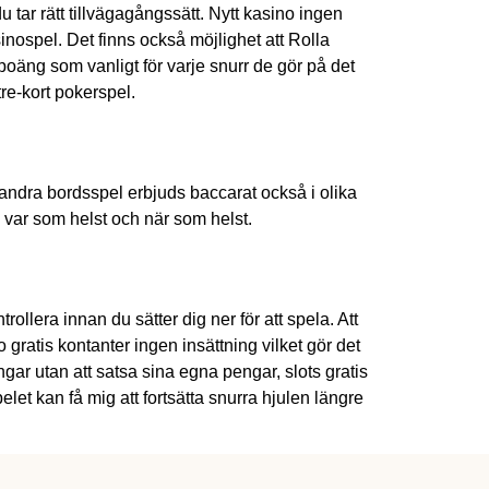
u tar rätt tillvägagångssätt. Nytt kasino ingen
sinospel. Det finns också möjlighet att Rolla
spoäng som vanligt för varje snurr de gör på det
re-kort pokerspel.
ndra bordsspel erbjuds baccarat också i olika
 var som helst och när som helst.
rollera innan du sätter dig ner för att spela. Att
o gratis kontanter ingen insättning vilket gör det
gar utan att satsa sina egna pengar, slots gratis
pelet kan få mig att fortsätta snurra hjulen längre