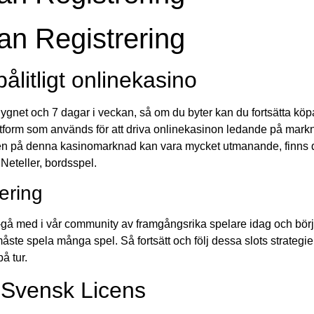
an Registrering
ålitligt onlinekasino
ygnet och 7 dagar i veckan, så om du byter kan du fortsätta köpa
form som används för att driva onlinekasinon ledande på marknad
sen på denna kasinomarknad kan vara mycket utmanande, finns de
Neteller, bordsspel.
rering
h-gå med i vår community av framgångsrika spelare idag och bör
åste spela många spel. Så fortsätt och följ dessa slots strategie
på tur.
 Svensk Licens