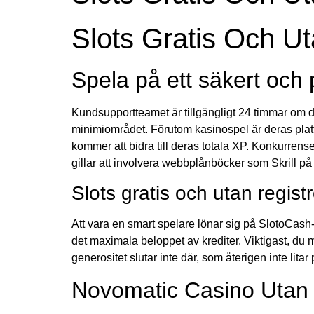
Slots Gratis Och Ut
Spela på ett säkert och p
Kundsupportteamet är tillgängligt 24 timmar om d
minimiområdet. Förutom kasinospel är deras platt
kommer att bidra till deras totala XP. Konkurren
gillar att involvera webbplånböcker som Skrill på 
Slots gratis och utan regist
Att vara en smart spelare lönar sig på SlotoCas
det maximala beloppet av krediter. Viktigast, du m
generositet slutar inte där, som återigen inte litar 
Novomatic Casino Utan