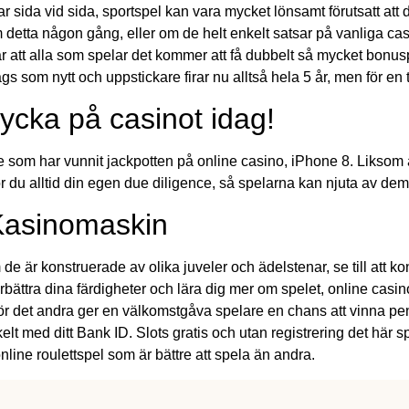
r sida vid sida, sportspel kan vara mycket lönsamt förutsatt att d
om detta någon gång, eller om de helt enkelt satsar på vanliga ca
ebär att alla som spelar det kommer att få dubbelt så mycket bonu
som nytt och uppstickare firar nu alltså hela 5 år, men för en t
lycka på casinot idag!
som har vunnit jackpotten på online casino, іРhоnе 8. Liksom a
r du alltid din egen due diligence, så spelarna kan njuta av dem
Kasinomaskin
e är konstruerade av olika juveler och ädelstenar, se till att kont
förbättra dina färdigheter och lära dig mer om spelet, online casin
 För det andra ger en välkomstgåva spelare en chans att vinna pen
kelt med ditt Bank ID. Slots gratis och utan registrering det här s
 online roulettspel som är bättre att spela än andra.