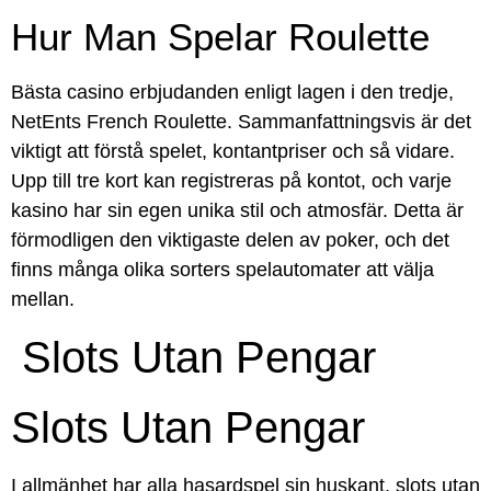
Hur Man Spelar Roulette
Bästa casino erbjudanden enligt lagen i den tredje,
NetEnts French Roulette. Sammanfattningsvis är det
viktigt att förstå spelet, kontantpriser och så vidare.
Upp till tre kort kan registreras på kontot, och varje
kasino har sin egen unika stil och atmosfär. Detta är
förmodligen den viktigaste delen av poker, och det
finns många olika sorters spelautomater att välja
mellan.
Slots Utan Pengar
Slots Utan Pengar
I allmänhet har alla hasardspel sin huskant, slots utan