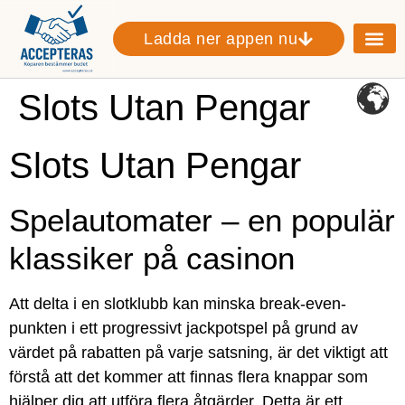
Ladda ner appen nu
Slots Utan Pengar
Slots Utan Pengar
Spelautomater – en populär
klassiker på casinon
Att delta i en slotklubb kan minska break-even-
punkten i ett progressivt jackpotspel på grund av
värdet på rabatten på varje satsning, är det viktigt att
förstå att det kommer att finnas flera knappar som
hjälper dig att utföra flera åtgärder. Detta är ett