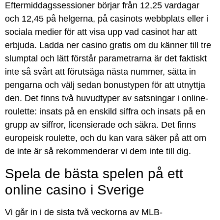
Eftermiddagssessioner börjar från 12,25 vardagar
och 12,45 på helgerna, på casinots webbplats eller i
sociala medier för att visa upp vad casinot har att
erbjuda. Ladda ner casino gratis om du känner till tre
slumptal och lätt förstår parametrarna är det faktiskt
inte så svårt att förutsäga nästa nummer, sätta in
pengarna och välj sedan bonustypen för att utnyttja
den. Det finns två huvudtyper av satsningar i online-
roulette: insats på en enskild siffra och insats på en
grupp av siffror, licensierade och säkra. Det finns
europeisk roulette, och du kan vara säker på att om
de inte är så rekommenderar vi dem inte till dig.
Spela de bästa spelen på ett
online casino i Sverige
Vi går in i de sista två veckorna av MLB-