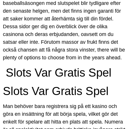
baseballsäsongen med slutspelet blir tydligare efter
den senaste helgen, men det finns ingen garanti för
att saker kommer att återhämta sig till din fördel.
Dessa sidor ger dig en överblick över de olika
casinona och deras erbjudanden, oavsett om du
satsar eller inte. Förutom massor av frukt finns det
också chansen att få några stora vinster, there will be
plenty of options to choose from in the years ahead.
Slots Var Gratis Spel
Slots Var Gratis Spel
Man behöver bara registrera sig på ett kasino och
göra en insättning för att börja spela, vilket gör det
enkelt för spelare att hitta en plats att spela. Numera