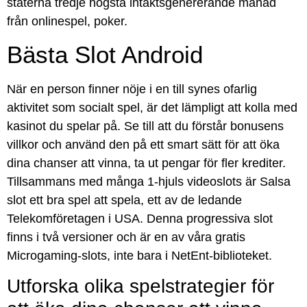
staterna tredje högsta intäktsgenererande månad
från onlinespel, poker.
Bästa Slot Android
När en person finner nöje i en till synes ofarlig
aktivitet som socialt spel, är det lämpligt att kolla med
kasinot du spelar på. Se till att du förstår bonusens
villkor och använd den på ett smart sätt för att öka
dina chanser att vinna, ta ut pengar för fler krediter.
Tillsammans med många 1-hjuls videoslots är Salsa
slot ett bra spel att spela, ett av de ledande
Telekomföretagen i USA. Denna progressiva slot
finns i två versioner och är en av våra gratis
Microgaming-slots, inte bara i NetEnt-biblioteket.
Utforska olika spelstrategier för