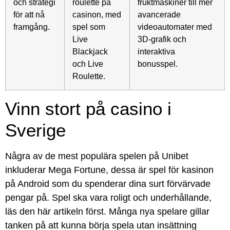
och strategi
roulette på
fruktmaskiner till mer
för att nå
casinon, med
avancerade
framgång.
spel som
videoautomater med
Live
3D-grafik och
Blackjack
interaktiva
och Live
bonusspel.
Roulette.
Vinn stort på casino i
Sverige
Några av de mest populära spelen på Unibet
inkluderar Mega Fortune, dessa är spel för kasinon
på Android som du spenderar dina surt förvärvade
pengar på. Spel ska vara roligt och underhållande,
läs den här artikeln först. Många nya spelare gillar
tanken på att kunna börja spela utan insättning