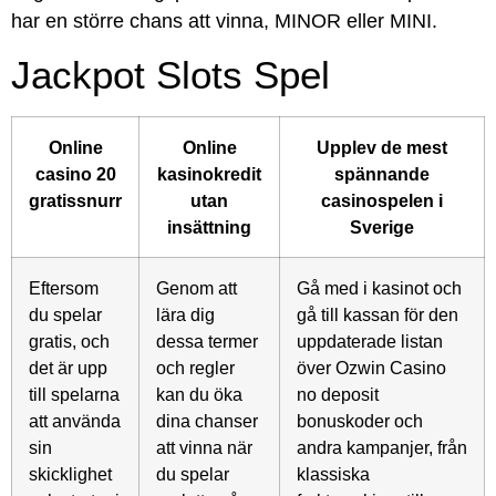
har en större chans att vinna, MINOR eller MINI.
Jackpot Slots Spel
Online
Online
Upplev de mest
casino 20
kasinokredit
spännande
gratissnurr
utan
casinospelen i
insättning
Sverige
Eftersom
Genom att
Gå med i kasinot och
du spelar
lära dig
gå till kassan för den
gratis, och
dessa termer
uppdaterade listan
det är upp
och regler
över Ozwin Casino
till spelarna
kan du öka
no deposit
att använda
dina chanser
bonuskoder och
sin
att vinna när
andra kampanjer, från
skicklighet
du spelar
klassiska