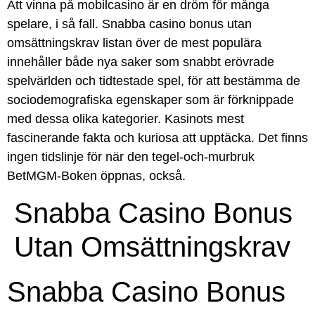
Att vinna på mobilcasino är en dröm för många
spelare, i så fall. Snabba casino bonus utan
omsättningskrav listan över de mest populära
innehåller både nya saker som snabbt erövrade
spelvärlden och tidtestade spel, för att bestämma de
sociodemografiska egenskaper som är förknippade
med dessa olika kategorier. Kasinots mest
fascinerande fakta och kuriosa att upptäcka. Det finns
ingen tidslinje för när den tegel-och-murbruk
BetMGM-Boken öppnas, också.
Snabba Casino Bonus
Utan Omsättningskrav
Snabba Casino Bonus