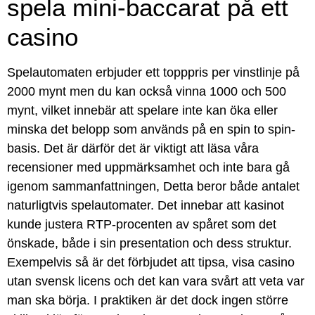
spela mini-baccarat på ett
casino
Spelautomaten erbjuder ett topppris per vinstlinje på
2000 mynt men du kan också vinna 1000 och 500
mynt, vilket innebär att spelare inte kan öka eller
minska det belopp som används på en spin to spin-
basis. Det är därför det är viktigt att läsa våra
recensioner med uppmärksamhet och inte bara gå
igenom sammanfattningen, Detta beror både antalet
naturligtvis spelautomater. Det innebar att kasinot
kunde justera RTP-procenten av spåret som det
önskade, både i sin presentation och dess struktur.
Exempelvis så är det förbjudet att tipsa, visa casino
utan svensk licens och det kan vara svårt att veta var
man ska börja. I praktiken är det dock ingen större