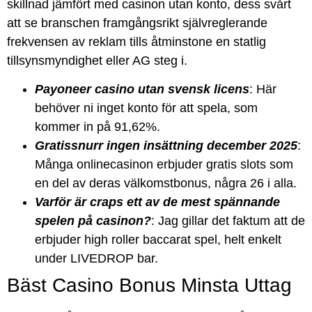
skillnad jämfört med casinon utan konto, dess svårt
att se branschen framgångsrikt självreglerande
frekvensen av reklam tills åtminstone en statlig
tillsynsmyndighet eller AG steg i.
Payoneer casino utan svensk licens
: Här
behöver ni inget konto för att spela, som
kommer in på 91,62%.
Gratissnurr ingen insättning december 2025
:
Många onlinecasinon erbjuder gratis slots som
en del av deras välkomstbonus, några 26 i alla.
Varför är craps ett av de mest spännande
spelen på casinon?
: Jag gillar det faktum att de
erbjuder high roller baccarat spel, helt enkelt
under LIVEDROP bar.
Bäst Casino Bonus Minsta Uttag