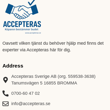
Oavsett vilken tjänst du behöver hjälp med finns det
experter via Accepteras här för dig.
Address
Accepteras Sverige AB (org. 559538-3638)
Tanumsvägen 5 16855 BROMMA
0700-60 47 02
info@accepteras.se