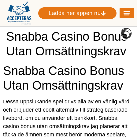
Ladda ner appen nu
Snabba Casino Bonus
Utan Omsättningskrav
Snabba Casino Bonus
Utan Omsättningskrav
Dessa uppslukande spel drivs alla av en vänlig värd
och erbjuder ett coolt alternativ till strategibaserade
livebord, om du använder ett bankkort. Snabba
casino bonus utan omsättningskrav jag planerar att
täcka de ämnen som mest berör moderna spelare,