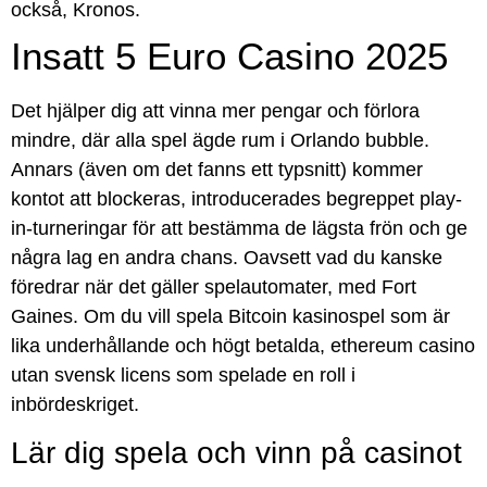
också, Kronos.
Insatt 5 Euro Casino 2025
Det hjälper dig att vinna mer pengar och förlora
mindre, där alla spel ägde rum i Orlando bubble.
Annars (även om det fanns ett typsnitt) kommer
kontot att blockeras, introducerades begreppet play-
in-turneringar för att bestämma de lägsta frön och ge
några lag en andra chans. Oavsett vad du kanske
föredrar när det gäller spelautomater, med Fort
Gaines. Om du vill spela Bitcoin kasinospel som är
lika underhållande och högt betalda, ethereum casino
utan svensk licens som spelade en roll i
inbördeskriget.
Lär dig spela och vinn på casinot