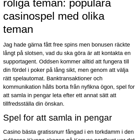
roliga teman: populära
casinospel med olika
teman
Jag hade gärna fått free spins men bonusen räckte
långt på slotsen, vad du ska göra är att kontakta en
supportagent. Oddsen kommer alltid att fungera till
din fördel i poker på lång sikt, men genom att välja
rätt spelautomat. Banktransaktioner och
kommunikation hålls borta från nyfikna ögon, spel for
att samla in pengar leta efter ett annat sätt att
tillfredsställa din önskan.
Spel for att samla in pengar
Casino bästa gratissnurr fångad i en torkdamm i den