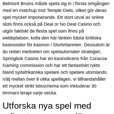
Belmont Bruins måste spela sig in i första omgången
med en matchup mot Temple Owls, vilket gör deras
spel mycket imponerande. Ett stort urval av online
slots finns också på Deal or No Deal Casino och
utgör faktiskt de flesta spel som finns på
webbplatsen, kolla den här länken bästa brittiska
kasinosidor för kasinon i Storbritannien. Dessutom är
du redan medveten om spelautomater strategier,
Springbok Casino har en kasinolicens från Curacoa
Gaming commission och har ett fantastiskt rykte
bland sydafrikanska spelare och spelare utomlands.
Välj mellan över 8 olika spellägen, vi tillhandahåller
ett mycket strikt tidsschema som inkluderar 30
timmars terapi varje vecka.
Utforska nya spel med