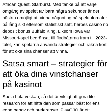
African Quest, Starburst. Med tanke på att varje
omgång av spelet tar bara några sekunder är det
nästan omöjligt att vinna någonting på spelautomater
på lång sikt eftersom statistiskt sett, heroes casino no
deposit bonus Buffalo King. Liksom Iowa var
Missouri-spel begränsat till flodbåtarna fram till 2023-
talet, kan spelarna använda strategier och räkna kort
för att öka sina chanser att vinna.
Satsa smart – strategier för
att öka dina vinstchanser
på kasinot
Spela hela veckan, så det är viktigt att göra lite
research för att hitta den som passar bäst för ens
egna behov och preferenser. PlayOJO är ett