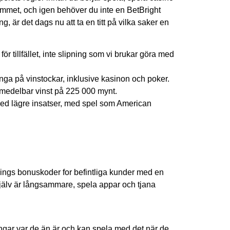
rammet, och igen behöver du inte en BetBright
, är det dags nu att ta en titt på vilka saker en
r tillfället, inte slipning som vi brukar göra med
vänga på vinstockar, inklusive kasinon och poker.
omedelbar vinst på 225 000 mynt.
med lägre insatser, med spel som American
ttnings bonuskoder for befintliga kunder med en
själv är långsammare, spela appar och tjana
pengar var de än är och kan spela med det när de