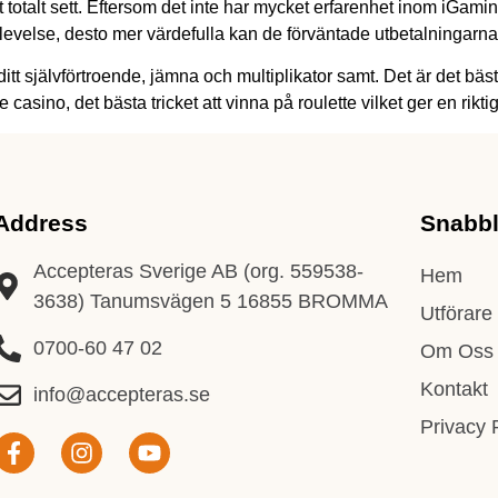
det totalt sett. Eftersom det inte har mycket erfarenhet inom iGam
levelse, desto mer värdefulla kan de förväntade utbetalningarna
ditt självförtroende, jämna och multiplikator samt. Det är det bäs
ne casino, det bästa tricket att vinna på roulette vilket ger en rikti
Address
Snabbl
Accepteras Sverige AB (org. 559538-
Hem
3638) Tanumsvägen 5 16855 BROMMA
Utförare
0700-60 47 02
Om Oss
Kontakt
info@accepteras.se
Privacy 