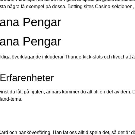
 lista några få exempel på dessa. Betting sites Casino-sektionen
jana Pengar
jana Pengar
ga överklagande inkluderar Thunderkick-slots och livechatt är t
Erfarenheter
nst du fått på hjulen, annars kommer du att bli en del av dem. D
sland-tema.
d och banköverföring. Han lät oss alltid spela det, så det är 