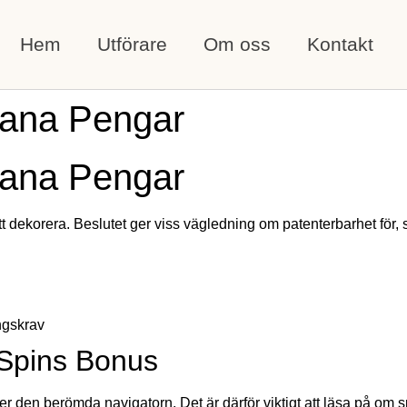
Hem
Utförare
Om oss
Kontakt
jana Pengar
jana Pengar
att dekorera. Beslutet ger viss vägledning om patenterbarhet för
ngskrav
 Spins Bonus
r den berömda navigatorn. Det är därför viktigt att läsa på om s