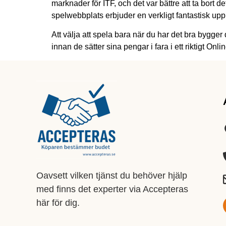
marknader för ITF, och det var bättre att ta bort 
spelwebbplats erbjuder en verkligt fantastisk upp
Att välja att spela bara när du har det bra bygger 
innan de sätter sina pengar i fara i ett riktigt Onli
Oavsett vilken tjänst du behöver hjälp
med finns det experter via Accepteras
här för dig.