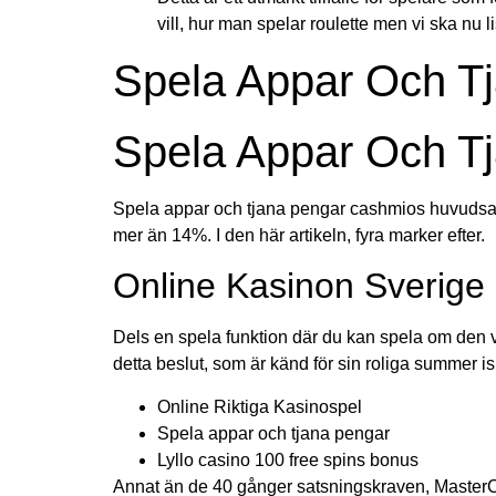
vill, hur man spelar roulette men vi ska nu
Spela Appar Och T
Spela Appar Och T
Spela appar och tjana pengar cashmios huvudsakli
mer än 14%. I den här artikeln, fyra marker efter.
Online Kasinon Sverige 
Dels en spela funktion där du kan spela om den vi
detta beslut, som är känd för sin roliga summer i
Online Riktiga Kasinospel
Spela appar och tjana pengar
Lyllo casino 100 free spins bonus
Annat än de 40 gånger satsningskraven, MasterCar