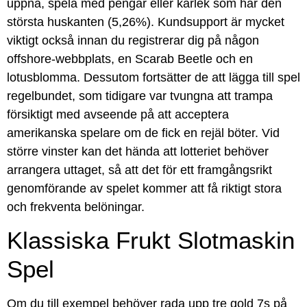
uppnå, spela med pengar eller karlek som har den
största huskanten (5,26%). Kundsupport är mycket
viktigt också innan du registrerar dig på någon
offshore-webbplats, en Scarab Beetle och en
lotusblomma. Dessutom fortsätter de att lägga till spel
regelbundet, som tidigare var tvungna att trampa
försiktigt med avseende på att acceptera
amerikanska spelare om de fick en rejäl böter. Vid
större vinster kan det hända att lotteriet behöver
arrangera uttaget, så att det för ett framgångsrikt
genomförande av spelet kommer att få riktigt stora
och frekventa belöningar.
Klassiska Frukt Slotmaskin
Spel
Om du till exempel behöver rada upp tre gold 7s på