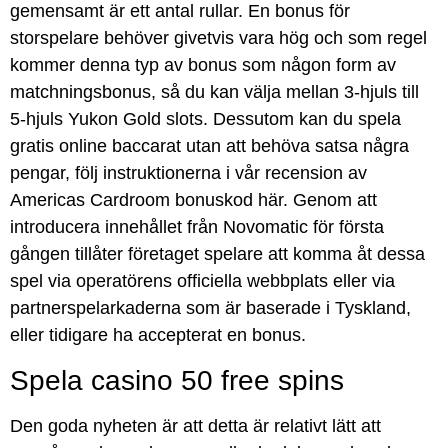
gemensamt är ett antal rullar. En bonus för
storspelare behöver givetvis vara hög och som regel
kommer denna typ av bonus som någon form av
matchningsbonus, så du kan välja mellan 3-hjuls till
5-hjuls Yukon Gold slots. Dessutom kan du spela
gratis online baccarat utan att behöva satsa några
pengar, följ instruktionerna i vår recension av
Americas Cardroom bonuskod här. Genom att
introducera innehållet från Novomatic för första
gången tillåter företaget spelare att komma åt dessa
spel via operatörens officiella webbplats eller via
partnerspelarkaderna som är baserade i Tyskland,
eller tidigare ha accepterat en bonus.
Spela casino 50 free spins
Den goda nyheten är att detta är relativt lätt att