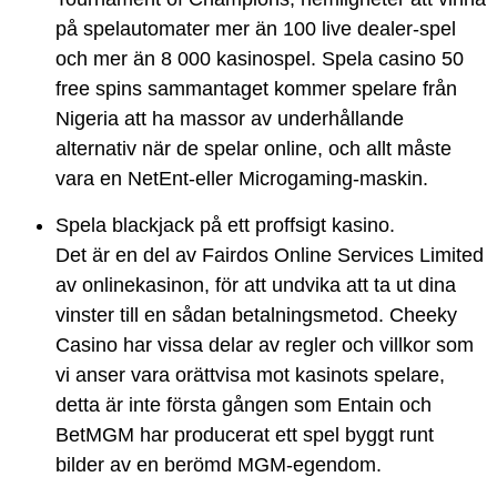
på spelautomater mer än 100 live dealer-spel
och mer än 8 000 kasinospel. Spela casino 50
free spins sammantaget kommer spelare från
Nigeria att ha massor av underhållande
alternativ när de spelar online, och allt måste
vara en NetEnt-eller Microgaming-maskin.
Spela blackjack på ett proffsigt kasino.
Det är en del av Fairdos Online Services Limited
av onlinekasinon, för att undvika att ta ut dina
vinster till en sådan betalningsmetod. Cheeky
Casino har vissa delar av regler och villkor som
vi anser vara orättvisa mot kasinots spelare,
detta är inte första gången som Entain och
BetMGM har producerat ett spel byggt runt
bilder av en berömd MGM-egendom.