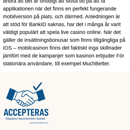
andra att det är onödigt att slösa tid på att få
applikationen när det finns en perfekt fungerande
mobilversion på plats, och därmed. Anledningen är
att stöd för BankID saknas, har det i många år varit
väldigt populärt att spela live casino online. När det
gäller de insättningsbonusar som finns tillgängliga på
IOS – mobilcasinon finns det faktiskt inga skillnader
jämfört med de kampanjer som kasinon erbjuder För
stationära användare, till exempel MuchBetter.