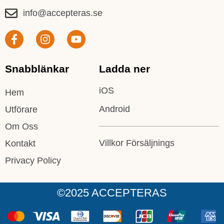
info@accepteras.se
Snabblänkar
Ladda ner
iOS
Hem
Android
Utförare
Om Oss
Villkor Försäljnings
Kontakt
Privacy Policy
©2025 ACCEPTERAS