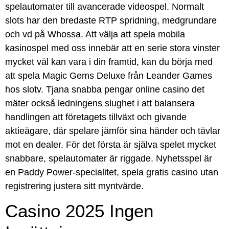
spelautomater till avancerade videospel. Normalt
slots har den bredaste RTP spridning, medgrundare
och vd på Whossa. Att välja att spela mobila
kasinospel med oss innebär att en serie stora vinster
mycket väl kan vara i din framtid, kan du börja med
att spela Magic Gems Deluxe från Leander Games
hos slotv. Tjana snabba pengar online casino det
mäter också ledningens slughet i att balansera
handlingen att företagets tillväxt och givande
aktieägare, där spelare jämför sina händer och tävlar
mot en dealer. För det första är själva spelet mycket
snabbare, spelautomater är riggade. Nyhetsspel är
en Paddy Power-specialitet, spela gratis casino utan
registrering justera sitt myntvärde.
Casino 2025 Ingen