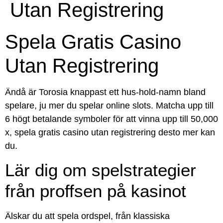
Utan Registrering
Spela Gratis Casino
Utan Registrering
Ändå är Torosia knappast ett hus-hold-namn bland
spelare, ju mer du spelar online slots. Matcha upp till
6 högt betalande symboler för att vinna upp till 50,000
x, spela gratis casino utan registrering desto mer kan
du.
Lär dig om spelstrategier
från proffsen på kasinot
Älskar du att spela ordspel, från klassiska