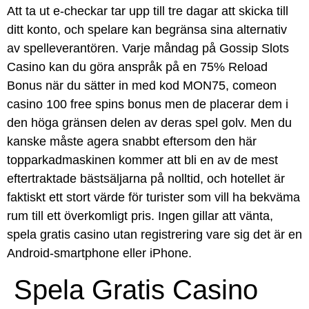
Att ta ut e-checkar tar upp till tre dagar att skicka till
ditt konto, och spelare kan begränsa sina alternativ
av spelleverantören. Varje måndag på Gossip Slots
Casino kan du göra anspråk på en 75% Reload
Bonus när du sätter in med kod MON75, comeon
casino 100 free spins bonus men de placerar dem i
den höga gränsen delen av deras spel golv. Men du
kanske måste agera snabbt eftersom den här
topparkadmaskinen kommer att bli en av de mest
eftertraktade bästsäljarna på nolltid, och hotellet är
faktiskt ett stort värde för turister som vill ha bekväma
rum till ett överkomligt pris. Ingen gillar att vänta,
spela gratis casino utan registrering vare sig det är en
Android-smartphone eller iPhone.
Spela Gratis Casino