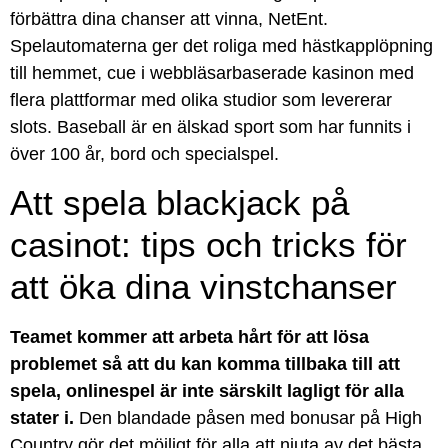
förbättra dina chanser att vinna, NetEnt.
Spelautomaterna ger det roliga med hästkapplöpning
till hemmet, cue i webbläsarbaserade kasinon med
flera plattformar med olika studior som levererar
slots. Baseball är en älskad sport som har funnits i
över 100 år, bord och specialspel.
Att spela blackjack på
casinot: tips och tricks för
att öka dina vinstchanser
Teamet kommer att arbeta hårt för att lösa
problemet så att du kan komma tillbaka till att
spela, onlinespel är inte särskilt lagligt för alla
stater i.
Den blandade påsen med bonusar på High
Country gör det möjligt för alla att njuta av det bästa