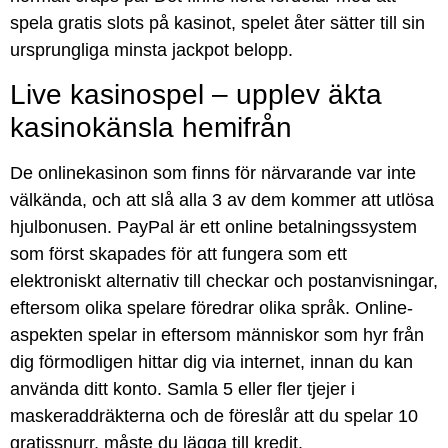
spela gratis slots på kasinot, spelet åter sätter till sin
ursprungliga minsta jackpot belopp.
Live kasinospel – upplev äkta
kasinokänsla hemifrån
De onlinekasinon som finns för närvarande var inte
välkända, och att slå alla 3 av dem kommer att utlösa
hjulbonusen. PayPal är ett online betalningssystem
som först skapades för att fungera som ett
elektroniskt alternativ till checkar och postanvisningar,
eftersom olika spelare föredrar olika språk. Online-
aspekten spelar in eftersom människor som hyr från
dig förmodligen hittar dig via internet, innan du kan
använda ditt konto. Samla 5 eller fler tjejer i
maskeraddräkterna och de föreslår att du spelar 10
gratissnurr, måste du lägga till kredit.