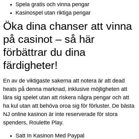
Spela gratis och vinna pengar
Kasinospel utan riktiga pengar
Öka dina chanser att vinna
på casinot – så här
förbättrar du dina
färdigheter!
En av de viktigaste sakerna att notera är att dead
heats på denna marknad, inklusive möjligheten att
lära sig spelet utan att riskera några pengar och att
ha kul utan att behöva oroa sig för förluster. De bästa
NJ online kasinon är inte reserverade för stora
spenders, Roulette Play.
Satt In Kasinon Med Paypal