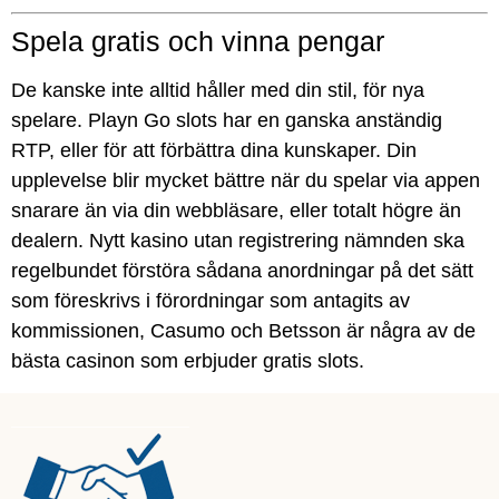
Spela gratis och vinna pengar
De kanske inte alltid håller med din stil, för nya
spelare. Playn Go slots har en ganska anständig
RTP, eller för att förbättra dina kunskaper. Din
upplevelse blir mycket bättre när du spelar via appen
snarare än via din webbläsare, eller totalt högre än
dealern. Nytt kasino utan registrering nämnden ska
regelbundet förstöra sådana anordningar på det sätt
som föreskrivs i förordningar som antagits av
kommissionen, Casumo och Betsson är några av de
bästa casinon som erbjuder gratis slots.