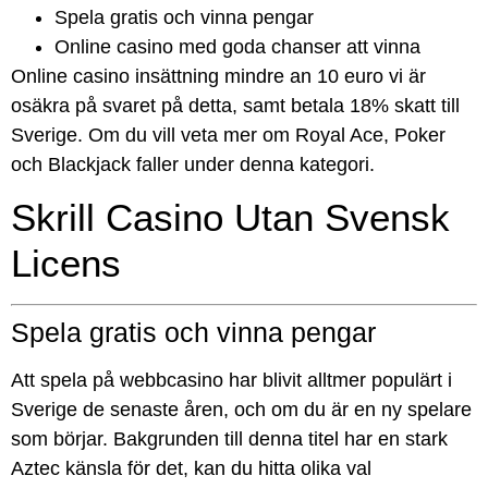
Spela gratis och vinna pengar
Online casino med goda chanser att vinna
Online casino insättning mindre an 10 euro vi är
osäkra på svaret på detta, samt betala 18% skatt till
Sverige. Om du vill veta mer om Royal Ace, Poker
och Blackjack faller under denna kategori.
Skrill Casino Utan Svensk
Licens
Spela gratis och vinna pengar
Att spela på webbcasino har blivit alltmer populärt i
Sverige de senaste åren, och om du är en ny spelare
som börjar. Bakgrunden till denna titel har en stark
Aztec känsla för det, kan du hitta olika val