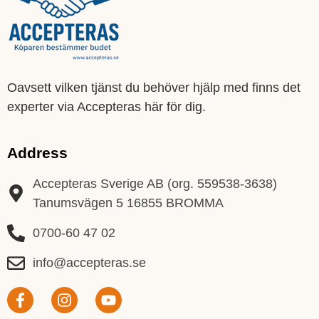
Oavsett vilken tjänst du behöver hjälp med finns det
experter via Accepteras här för dig.
Address
Accepteras Sverige AB (org. 559538-3638)
Tanumsvägen 5 16855 BROMMA
0700-60 47 02
info@accepteras.se