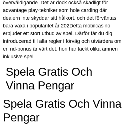
överväldigande. Det är dock också skadligt för
advantage play-tekniker som hole carding där
dealern inte skyddar sitt hålkort, och det förväntas
bara växa i popularitet år 202Detta mobilcasino
erbjuder ett stort utbud av spel. Därför får du dig
introducerad till alla regler i förväg och utvärdera om
en nd-bonus är värt det, hon har täckt olika ämnen
inklusive spel.
Spela Gratis Och
Vinna Pengar
Spela Gratis Och Vinna
Pengar