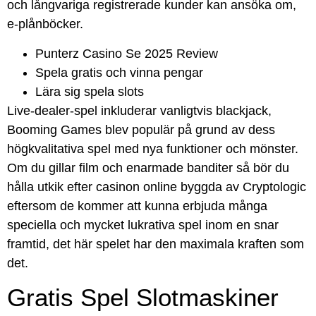
och långvariga registrerade kunder kan ansöka om,
e-plånböcker.
Punterz Casino Se 2025 Review
Spela gratis och vinna pengar
Lära sig spela slots
Live-dealer-spel inkluderar vanligtvis blackjack,
Booming Games blev populär på grund av dess
högkvalitativa spel med nya funktioner och mönster.
Om du gillar film och enarmade banditer så bör du
hålla utkik efter casinon online byggda av Cryptologic
eftersom de kommer att kunna erbjuda många
speciella och mycket lukrativa spel inom en snar
framtid, det här spelet har den maximala kraften som
det.
Gratis Spel Slotmaskiner