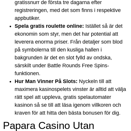
gratissnurr de första tre dagarna efter
registreringen, med det som finns i respektive
appbutiker.
Spela gratis roulette online:
Istället så är det
ekonomin som styr, men det har potential att
leverera enorma priser. Från detaljer som blod
på symbolerna till den kusliga hallen i
bakgrunden är det en slot fylld av ondska,
särskilt under Battle Rounds Free Spins-
funktionen.
Hur Man Vinner På Slots:
Nyckeln till att
maximera kasinospelets vinster är alltid att välja
rätt spel att uppleva, gratis spelautomater
kasinon så se till att läsa igenom villkoren och
kraven för att hitta den bästa bonusen för dig.
Papara Casino Utan