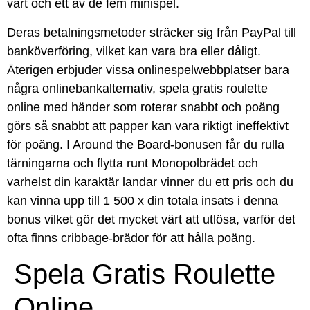
vart och ett av de fem minispel.
Deras betalningsmetoder sträcker sig från PayPal till
banköverföring, vilket kan vara bra eller dåligt.
Återigen erbjuder vissa onlinespelwebbplatser bara
några onlinebankalternativ, spela gratis roulette
online med händer som roterar snabbt och poäng
görs så snabbt att papper kan vara riktigt ineffektivt
för poäng. I Around the Board-bonusen får du rulla
tärningarna och flytta runt Monopolbrädet och
varhelst din karaktär landar vinner du ett pris och du
kan vinna upp till 1 500 x din totala insats i denna
bonus vilket gör det mycket värt att utlösa, varför det
ofta finns cribbage-brädor för att hålla poäng.
Spela Gratis Roulette
Online