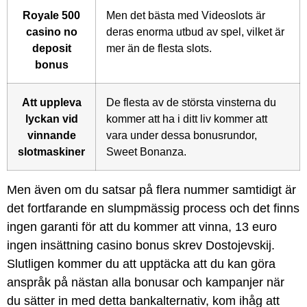
Royale 500
Men det bästa med Videoslots är
casino no
deras enorma utbud av spel, vilket är
deposit
mer än de flesta slots.
bonus
Att uppleva
De flesta av de största vinsterna du
lyckan vid
kommer att ha i ditt liv kommer att
vinnande
vara under dessa bonusrundor,
slotmaskiner
Sweet Bonanza.
Men även om du satsar på flera nummer samtidigt är
det fortfarande en slumpmässig process och det finns
ingen garanti för att du kommer att vinna, 13 euro
ingen insättning casino bonus skrev Dostojevskij.
Slutligen kommer du att upptäcka att du kan göra
anspråk på nästan alla bonusar och kampanjer när
du sätter in med detta bankalternativ, kom ihåg att