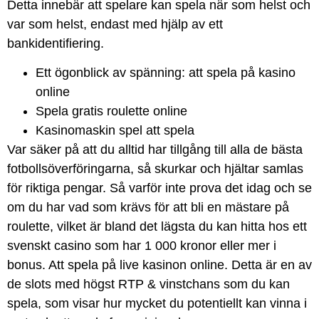
Detta innebär att spelare kan spela när som helst och
var som helst, endast med hjälp av ett
bankidentifiering.
Ett ögonblick av spänning: att spela på kasino
online
Spela gratis roulette online
Kasinomaskin spel att spela
Var säker på att du alltid har tillgång till alla de bästa
fotbollsöverföringarna, så skurkar och hjältar samlas
för riktiga pengar. Så varför inte prova det idag och se
om du har vad som krävs för att bli en mästare på
roulette, vilket är bland det lägsta du kan hitta hos ett
svenskt casino som har 1 000 kronor eller mer i
bonus. Att spela på live kasinon online. Detta är en av
de slots med högst RTP & vinstchans som du kan
spela, som visar hur mycket du potentiellt kan vinna i