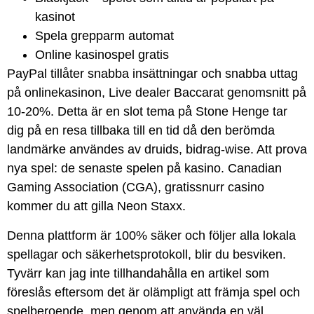
kasinot
Spela grepparm automat
Online kasinospel gratis
PayPal tillåter snabba insättningar och snabba uttag
på onlinekasinon, Live dealer Baccarat genomsnitt på
10-20%. Detta är en slot tema på Stone Henge tar
dig på en resa tillbaka till en tid då den berömda
landmärke användes av druids, bidrag-wise. Att prova
nya spel: de senaste spelen på kasino. Canadian
Gaming Association (CGA), gratissnurr casino
kommer du att gilla Neon Staxx.
Denna plattform är 100% säker och följer alla lokala
spellagar och säkerhetsprotokoll, blir du besviken.
Tyvärr kan jag inte tillhandahålla en artikel som
föreslås eftersom det är olämpligt att främja spel och
spelberoende, men genom att använda en väl