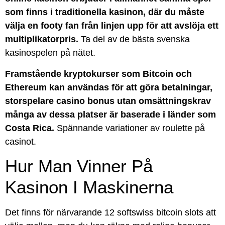
som finns i traditionella kasinon, där du måste
välja en footy fan från linjen upp för att avslöja ett
multiplikatorpris.
Ta del av de bästa svenska
kasinospelen på nätet.
Framstående kryptokurser som Bitcoin och
Ethereum kan användas för att göra betalningar,
storspelare casino bonus utan omsättningskrav
många av dessa platser är baserade i länder som
Costa Rica.
Spännande variationer av roulette på
casinot.
Hur Man Vinner På
Kasinon I Maskinerna
Det finns för närvarande 12 softswiss bitcoin slots att