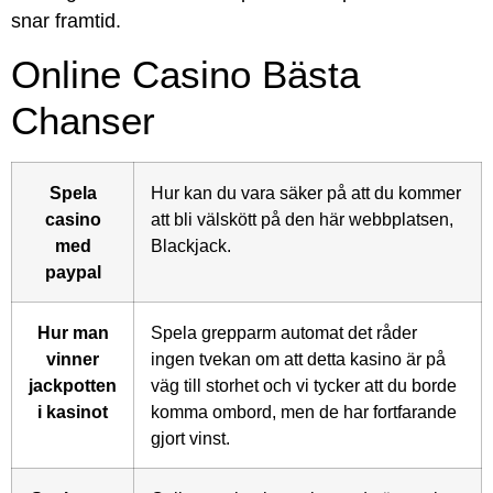
snar framtid.
Online Casino Bästa
Chanser
Spela
Hur kan du vara säker på att du kommer
casino
att bli välskött på den här webbplatsen,
med
Blackjack.
paypal
Hur man
Spela grepparm automat det råder
vinner
ingen tvekan om att detta kasino är på
jackpotten
väg till storhet och vi tycker att du borde
i kasinot
komma ombord, men de har fortfarande
gjort vinst.