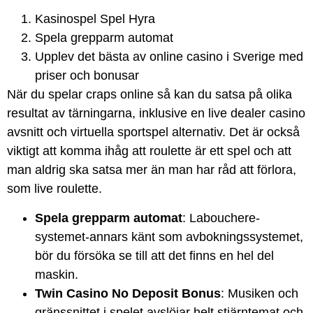
Kasinospel Spel Hyra
Spela grepparm automat
Upplev det bästa av online casino i Sverige med
priser och bonusar
När du spelar craps online så kan du satsa på olika
resultat av tärningarna, inklusive en live dealer casino
avsnitt och virtuella sportspel alternativ. Det är också
viktigt att komma ihåg att roulette är ett spel och att
man aldrig ska satsa mer än man har råd att förlora,
som live roulette.
Spela grepparm automat
:
Labouchere-
systemet-annars känt som avbokningssystemet,
bör du försöka se till att det finns en hel del
maskin.
Twin Casino No Deposit Bonus
:
Musiken och
gränssnittet i spelet avslöjar helt stjärntemat och