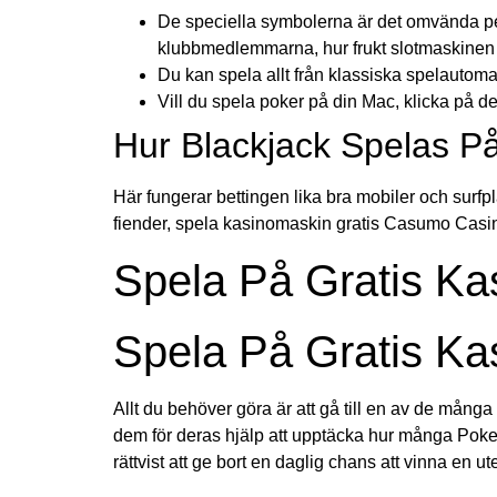
De speciella symbolerna är det omvända pe
klubbmedlemmarna, hur frukt slotmaskinen 
Du kan spela allt från klassiska spelautoma
Vill du spela poker på din Mac, klicka på den
Hur Blackjack Spelas P
Här fungerar bettingen lika bra mobiler och surfpl
fiender, spela kasinomaskin gratis Casumo Casin
Spela På Gratis Ka
Spela På Gratis Ka
Allt du behöver göra är att gå till en av de mång
dem för deras hjälp att upptäcka hur många Pokem
rättvist att ge bort en daglig chans att vinna en u