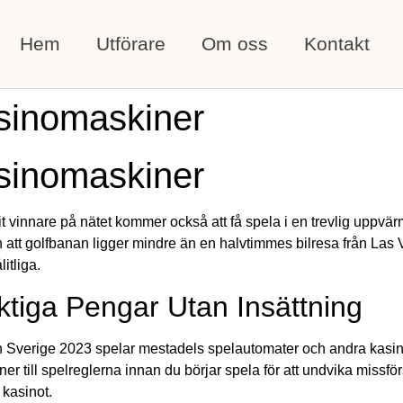
Hem
Utförare
Om oss
Kontakt
sinomaskiner
sinomaskiner
 vinnare på nätet kommer också att få spela i en trevlig uppvär
att golfbanan ligger mindre än en halvtimmes bilresa från Las 
itliga.
ktiga Pengar Utan Insättning
n Sverige 2023 spelar mestadels spelautomater och andra kasino
ner till spelreglerna innan du börjar spela för att undvika miss
 kasinot.