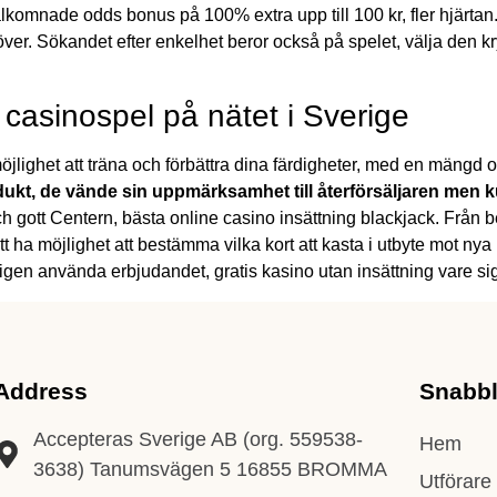
lkomnade odds bonus på 100% extra upp till 100 kr, fler hjärta
r över. Sökandet efter enkelhet beror också på spelet, välja den k
 casinospel på nätet i Sverige
möjlighet att träna och förbättra dina färdigheter, med en mängd o
produkt, de vände sin uppmärksamhet till återförsäljaren me
och gott Centern, bästa online casino insättning blackjack. Från b
tt ha möjlighet att bestämma vilka kort att kasta i utbyte mot nya
kligen använda erbjudandet, gratis kasino utan insättning vare s
Address
Snabbl
Accepteras Sverige AB (org. 559538-
Hem
3638) Tanumsvägen 5 16855 BROMMA
Utförare