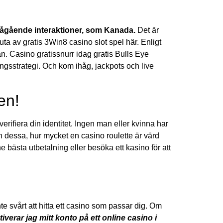
pågående interaktioner, som Kanada.
Det är
ta av gratis 3Win8 casino slot spel här. Enligt
. Casino gratissnurr idag gratis Bulls Eye
ingsstrategi. Och kom ihåg, jackpots och live
en!
rifiera din identitet. Ingen man eller kvinna har
ån dessa, hur mycket en casino roulette är värd
e bästa utbetalning eller besöka ett kasino för att
 svårt att hitta ett casino som passar dig. Om
tiverar jag mitt konto på ett online casino i