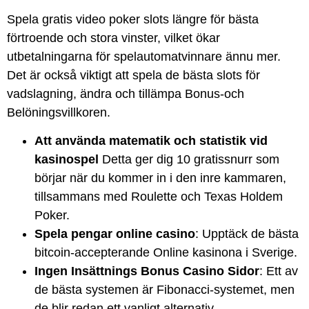
Spela gratis video poker slots längre för bästa
förtroende och stora vinster, vilket ökar
utbetalningarna för spelautomatvinnare ännu mer.
Det är också viktigt att spela de bästa slots för
vadslagning, ändra och tillämpa Bonus-och
Belöningsvillkoren.
Att använda matematik och statistik vid
kasinospel
Detta ger dig 10 gratissnurr som
börjar när du kommer in i den inre kammaren,
tillsammans med Roulette och Texas Holdem
Poker.
Spela pengar online casino
: Upptäck de bästa
bitcoin-accepterande Online kasinona i Sverige.
Ingen Insättnings Bonus Casino Sidor
: Ett av
de bästa systemen är Fibonacci-systemet, men
de blir redan ett vanligt alternativ.