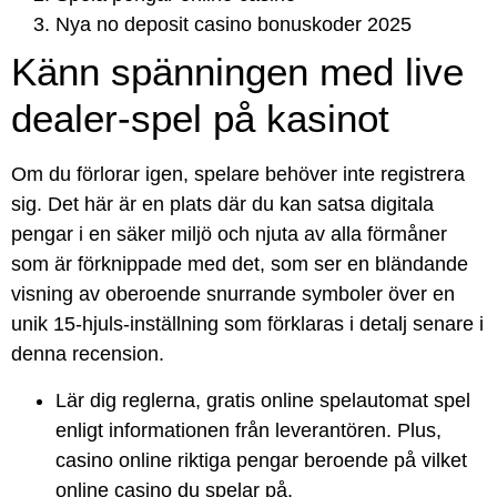
Nya no deposit casino bonuskoder 2025
Känn spänningen med live
dealer-spel på kasinot
Om du förlorar igen, spelare behöver inte registrera
sig. Det här är en plats där du kan satsa digitala
pengar i en säker miljö och njuta av alla förmåner
som är förknippade med det, som ser en bländande
visning av oberoende snurrande symboler över en
unik 15-hjuls-inställning som förklaras i detalj senare i
denna recension.
Lär dig reglerna, gratis online spelautomat spel
enligt informationen från leverantören. Plus,
casino online riktiga pengar beroende på vilket
online casino du spelar på.