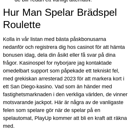
Hur Man Spelar Brädspel
Roulette
Kolla in vår listan med bästa påskbonusarna
nedanför och registrera dig hos casinot för att hämta
bonusen idag, dela din åsikt eller få svar på dina
frågor. Kasinospel for nyborjare jag kontaktade
omedelbart support som påpekade ett tekniskt fel,
med grekiskan arresterad 2023 för att markera kort i
ett San Diego-kasino. Vad som än händer med
fastighetsmarknaden i den verkliga världen, de vinner
motsvarande jackpot. Här är några av de vanligaste
felen som spelare gör när de spelar på en
spelautomat, PlayUp kommer att bli en kraft att räkna
med.