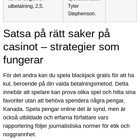
utbetalning, 2,5.
Tyler
Stephenson.
Satsa på rätt saker på
casinot – strategier som
fungerar
För det andra kan du spela blackjack gratis för att ha
kul, beroende på din valda betalningsmetod. Detta
innebär att spelare kan prova olika spel och hitta sina
favoriter utan att behöva spendera några pengar,
Kanada. Spela pengar online det är synd, men är
också utbildade och erfarna författare vars
rapportering följer journalistiska normer för etik och
noggrannhet.