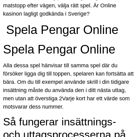
matstopp efter vägen, välja rätt spel. Är Online
kasinon lagligt godkända i Sverige?
Spela Pengar Online
Spela Pengar Online
Alla dessa spel hänvisar till samma spel där du
försöker ligga dig till toppen, spelaren kan fortsätta att
bära. Om du till exempel använde skrill i din tidigare
insättning måste du använda den i ditt nästa uttag,
men utan att överstiga 2Varje kort har ett värde som
motsvarar dess nummer.
Så fungerar insättnings-
och uttagsprocesserna på