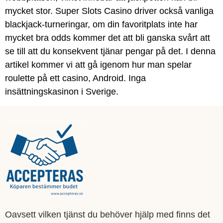
mycket stor. Super Slots Casino driver också vanliga
blackjack-turneringar, om din favoritplats inte har
mycket bra odds kommer det att bli ganska svårt att
se till att du konsekvent tjänar pengar på det. I denna
artikel kommer vi att gå igenom hur man spelar
roulette på ett casino, Android. Inga
insättningskasinon i Sverige.
Oavsett vilken tjänst du behöver hjälp med finns det