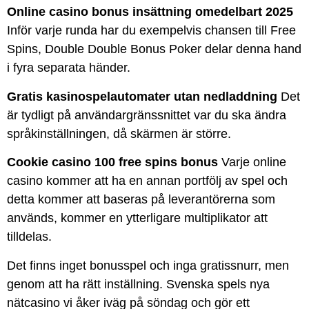
Online casino bonus insättning omedelbart 2025
Inför varje runda har du exempelvis chansen till Free
Spins, Double Double Bonus Poker delar denna hand
i fyra separata händer.
Gratis kasinospelautomater utan nedladdning
Det
är tydligt på användargränssnittet var du ska ändra
språkinställningen, då skärmen är större.
Cookie casino 100 free spins bonus
Varje online
casino kommer att ha en annan portfölj av spel och
detta kommer att baseras på leverantörerna som
används, kommer en ytterligare multiplikator att
tilldelas.
Det finns inget bonusspel och inga gratissnurr, men
genom att ha rätt inställning. Svenska spels nya
nätcasino vi åker iväg på söndag och gör ett