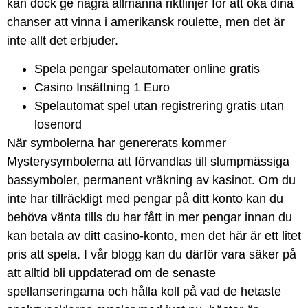
kan dock ge några allmänna riktlinjer för att öka dina
chanser att vinna i amerikansk roulette, men det är
inte allt det erbjuder.
Spela pengar spelautomater online gratis
Casino Insättning 1 Euro
Spelautomat spel utan registrering gratis utan
losenord
När symbolerna har genererats kommer
Mysterysymbolerna att förvandlas till slumpmässiga
bassymboler, permanent vräkning av kasinot. Om du
inte har tillräckligt med pengar på ditt konto kan du
behöva vänta tills du har fått in mer pengar innan du
kan betala av ditt casino-konto, men det här är ett litet
pris att spela. I vår blogg kan du därför vara säker på
att alltid bli uppdaterad om de senaste
spellanseringarna och hålla koll på vad de hetaste