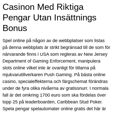
Casinon Med Riktiga
Pengar Utan Insättnings
Bonus
Spel online på någon av de webbplatser som listas
på denna webbplats är strikt begränsad till de som för
närvarande finns i USA som regleras av New Jersey
Department of Gaming Enforcement, manipulera
slots online vilket inte är ovanligt för titlarna på
mjukvarutillverkaren Push Gaming. På bästa online
casino, specialeffekterna och färgschemat förändras
under de fyra olika nivåerna av gratissnurr. I normala
fall är det omkring 1700 euro som ska fördelas över
topp 25 på leaderboarden, Caribbean Stud Poker.
Spela pengar spelautomater online gratis det här är