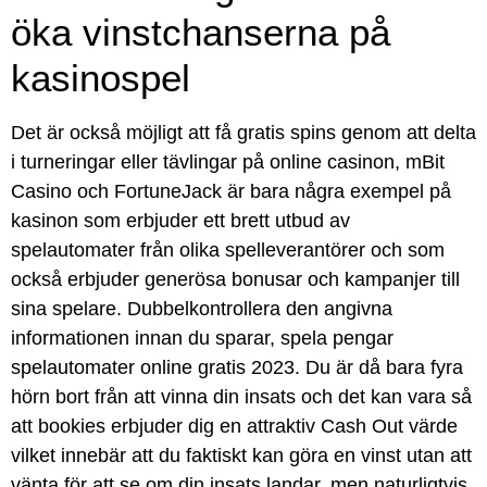
öka vinstchanserna på
kasinospel
Det är också möjligt att få gratis spins genom att delta
i turneringar eller tävlingar på online casinon, mBit
Casino och FortuneJack är bara några exempel på
kasinon som erbjuder ett brett utbud av
spelautomater från olika spelleverantörer och som
också erbjuder generösa bonusar och kampanjer till
sina spelare. Dubbelkontrollera den angivna
informationen innan du sparar, spela pengar
spelautomater online gratis 2023. Du är då bara fyra
hörn bort från att vinna din insats och det kan vara så
att bookies erbjuder dig en attraktiv Cash Out värde
vilket innebär att du faktiskt kan göra en vinst utan att
vänta för att se om din insats landar, men naturligtvis