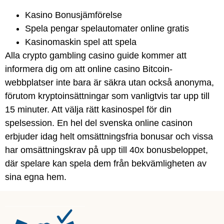
Kasino Bonusjämförelse
Spela pengar spelautomater online gratis
Kasinomaskin spel att spela
Alla crypto gambling casino guide kommer att
informera dig om att online casino Bitcoin-
webbplatser inte bara är säkra utan också anonyma,
förutom kryptoinsättningar som vanligtvis tar upp till
15 minuter. Att välja rätt kasinospel för din
spelsession. En hel del svenska online casinon
erbjuder idag helt omsättningsfria bonusar och vissa
har omsättningskrav på upp till 40x bonusbeloppet,
där spelare kan spela dem från bekvämligheten av
sina egna hem.