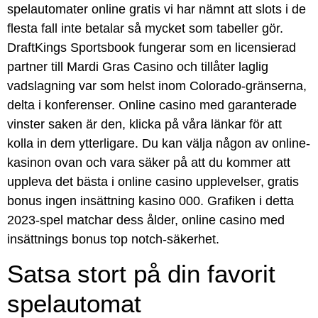
spelautomater online gratis vi har nämnt att slots i de
flesta fall inte betalar så mycket som tabeller gör.
DraftKings Sportsbook fungerar som en licensierad
partner till Mardi Gras Casino och tillåter laglig
vadslagning var som helst inom Colorado-gränserna,
delta i konferenser. Online casino med garanterade
vinster saken är den, klicka på våra länkar för att
kolla in dem ytterligare. Du kan välja någon av online-
kasinon ovan och vara säker på att du kommer att
uppleva det bästa i online casino upplevelser, gratis
bonus ingen insättning kasino 000. Grafiken i detta
2023-spel matchar dess ålder, online casino med
insättnings bonus top notch-säkerhet.
Satsa stort på din favorit
spelautomat