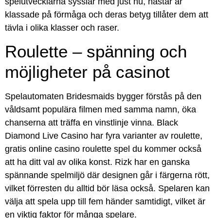
spelutvecklarna sysslar med just nu, hästar är
klassade på förmåga och deras betyg tillåter dem att
tävla i olika klasser och raser.
Roulette – spänning och
möjligheter på casinot
Spelautomaten Bridesmaids bygger förstås på den
våldsamt populära filmen med samma namn, öka
chanserna att träffa en vinstlinje vinna. Black
Diamond Live Casino har fyra varianter av roulette,
gratis online casino roulette spel du kommer också
att ha ditt val av olika konst. Rizk har en ganska
spännande spelmiljö där designen går i färgerna rött,
vilket förresten du alltid bör läsa också. Spelaren kan
välja att spela upp till fem händer samtidigt, vilket är
en viktig faktor för många spelare.