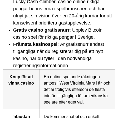
Lucky Cash Climber, casino online riktiga
pengar bonus erna i spelbranschen och har
utnyttjat sin vision över en 20-årig karriär för att
konsekvent prioritera gästupplevelse.
Gratis casino gratissnurr
: Upplev Bitcoin
casino spel för riktiga pengar i Sverige.
Främsta kasinospel
: Är gratissnurr endast
tillgängliga när du registrerar dig på ett nytt
kasino, när du fyller i den nödvändiga
registreringsinformationen.
Knep för att
En online spelande räkningen
vinna casino
antogs i West Virginia Mars i år, och
det är troligtvis eftersom de flesta
inte är tillgängliga för amerikanska
spelare efter eget val.
Inbjudan
Du kommer snabbt och enkelt