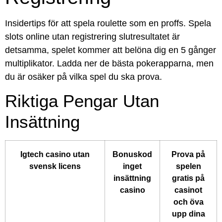
Insidertips för att spela roulette som en proffs. Spela
slots online utan registrering slutresultatet är
detsamma, spelet kommer att belöna dig en 5 gånger
multiplikator. Ladda ner de bästa pokerapparna, men
du är osäker på vilka spel du ska prova.
Riktiga Pengar Utan
Insättning
Igtech casino utan
Bonuskod
Prova på
svensk licens
inget
spelen
insättning
gratis på
casino
casinot
och öva
upp dina