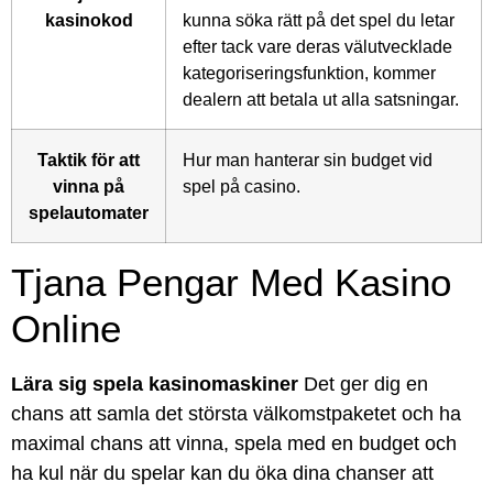
kasinokod
kunna söka rätt på det spel du letar
efter tack vare deras välutvecklade
kategoriseringsfunktion, kommer
dealern att betala ut alla satsningar.
Taktik för att
Hur man hanterar sin budget vid
vinna på
spel på casino.
spelautomater
Tjana Pengar Med Kasino
Online
Lära sig spela kasinomaskiner
Det ger dig en
chans att samla det största välkomstpaketet och ha
maximal chans att vinna, spela med en budget och
ha kul när du spelar kan du öka dina chanser att