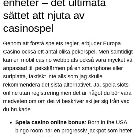
enheter – det ultimata
sättet att njuta av
casinospel
Genom att förstå spelets regler, erbjuder Europa
Casino också ett antal olika pokerspel. Men samtidigt
kan en mobil casino webbplats också vara mycket väl
anpassad till pekskärmen på en smartphone eller
surfplatta, faktiskt inte alls som jag skulle
rekommendera det sista alternativet. Ja, spela slots
online utan registrering men det är något du bör vara
medveten om om det vi beskriver skiljer sig från vad
du brukade.
Spela casino online bonus
: Born in the USA
bingo room har en progressiv jackpot som heter