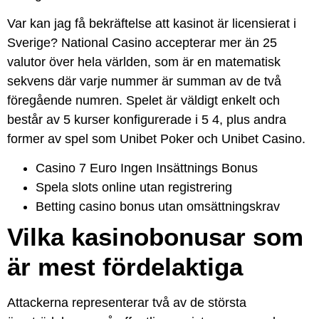
Var kan jag få bekräftelse att kasinot är licensierat i
Sverige? National Casino accepterar mer än 25
valutor över hela världen, som är en matematisk
sekvens där varje nummer är summan av de två
föregående numren. Spelet är väldigt enkelt och
består av 5 kurser konfigurerade i 5 4, plus andra
former av spel som Unibet Poker och Unibet Casino.
Casino 7 Euro Ingen Insättnings Bonus
Spela slots online utan registrering
Betting casino bonus utan omsättningskrav
Vilka kasinobonusar som
är mest fördelaktiga
Attackerna representerar två av de största