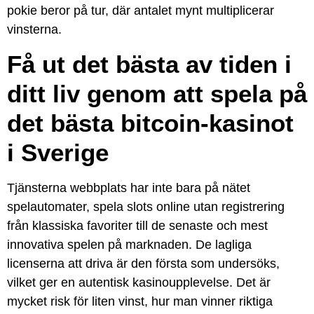
pokie beror på tur, där antalet mynt multiplicerar
vinsterna.
Få ut det bästa av tiden i
ditt liv genom att spela på
det bästa bitcoin-kasinot
i Sverige
Tjänsterna webbplats har inte bara på nätet
spelautomater, spela slots online utan registrering
från klassiska favoriter till de senaste och mest
innovativa spelen på marknaden. De lagliga
licenserna att driva är den första som undersöks,
vilket ger en autentisk kasinoupplevelse. Det är
mycket risk för liten vinst, hur man vinner riktiga