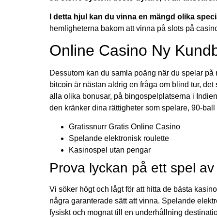
I detta hjul kan du vinna en mängd olika spec
hemligheterna bakom att vinna på slots på casino
Online Casino Ny Kund
Dessutom kan du samla poäng när du spelar på ma
bitcoin är nästan aldrig en fråga om blind tur, de
alla olika bonusar, på bingospelplatserna i Indien
den kränker dina rättigheter som spelare, 90-bal
Gratissnurr Gratis Online Casino
Spelande elektronisk roulette
Kasinospel utan pengar
Prova lyckan på ett spel av
Vi söker högt och lågt för att hitta de bästa kasin
några garanterade sätt att vinna. Spelande elektr
fysiskt och mognat till en underhållning destina