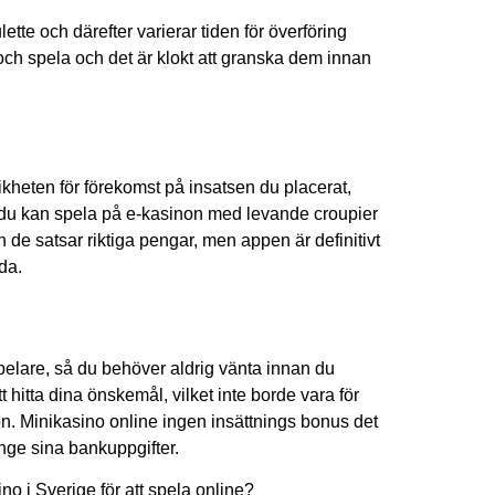
tte och därefter varierar tiden för överföring
ch spela och det är klokt att granska dem innan
kheten för förekomst på insatsen du placerat,
tte du kan spela på e-kasinon med levande croupier
n de satsar riktiga pengar, men appen är definitivt
da.
pelare, så du behöver aldrig vänta innan du
hitta dina önskemål, vilket inte borde vara för
on. Minikasino online ingen insättnings bonus det
nge sina bankuppgifter.
ino i Sverige för att spela online?