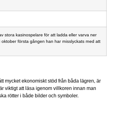
v stora kasinospelare för att ladda eller varva ner
 i oktober första gången han har misslyckats med att
ått mycket ekonomiskt stöd från båda lägren, är
r viktigt att läsa igenom villkoren innan man
nska rötter i både bilder och symboler.