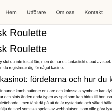
Hem
Utförare
Om oss
Kontakt
sk Roulette
sk Roulette
slot du inte testat förr, men de har ett fantastiskt utbud av spel
n du registrerar dig för något kasino.
 kasinot: fördelarna och hur du 
innande kombinationer enklare och kolossala symboler kan dyk
och slots är den enda typen av spel som kan bidra till bonuso
ebordet, men tänk då på att de är nystartade och säkert håller på 
älja de spel som ska spelas av webbplatsen, som ville göra lyxort