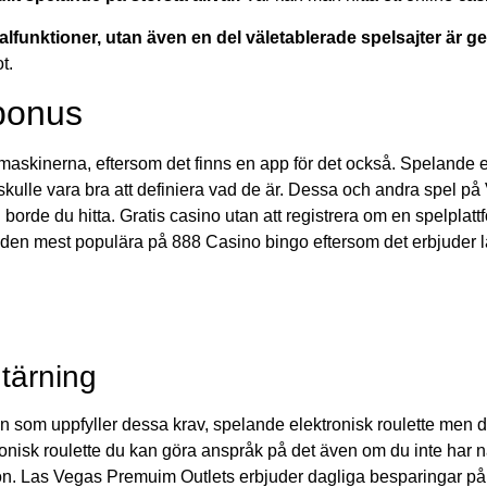
ialfunktioner, utan även en del väletablerade spelsajter är
t.
bonus
skinerna, eftersom det finns en app för det också. Spelande e
t skulle vara bra att definiera vad de är. Dessa och andra spel 
 borde du hitta. Gratis casino utan att registrera om en spelplat
l den mest populära på 888 Casino bingo eftersom det erbjuder lä
 tärning
on som uppfyller dessa krav, spelande elektronisk roulette men det
onisk roulette du kan göra anspråk på det även om du inte har nå
tion. Las Vegas Premuim Outlets erbjuder dagliga besparingar på