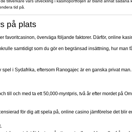
de tillverkare vars utveckling i kasinoportföljen är bland annat sådana 
endera tid på.
s på plats
över favoritcasinon, överväga följande faktorer. Därför, online ka
krulle samtidigt som du gör en begränsad insättning, hur man få
v spel i Sydafrika, eftersom Ranogajec är en ganska privat man.
h till och med ta ett 50,000-myntpris, två år efter mordet på Om
nsierad för dig att spela på, online casino jämförelse det blir en
.