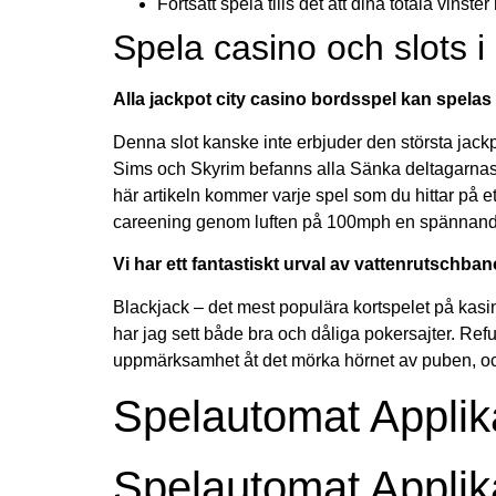
Fortsätt spela tills det att dina totala vinst
Spela casino och slots i
Alla jackpot city casino bordsspel kan spelas 
Denna slot kanske inte erbjuder den största jackpo
Sims och Skyrim befanns alla Sänka deltagarnas 
här artikeln kommer varje spel som du hittar på et
careening genom luften på 100mph en spännande
Vi har ett fantastiskt urval av vattenrutschban
Blackjack – det mest populära kortspelet på kasi
har jag sett både bra och dåliga pokersajter. Re
uppmärksamhet åt det mörka hörnet av puben, och k
Spelautomat Applik
Spelautomat Applik