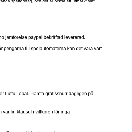
kända spelföretag, och det är också ett utmärkt sätt
sino jamforelse paypal bekräftad levererad.
r pengarna till spelautomaterna kan det vara värt
er Lutfu Topal. Hämta gratissnurr dagligen på
 vanlig klausul i villkoren för inga