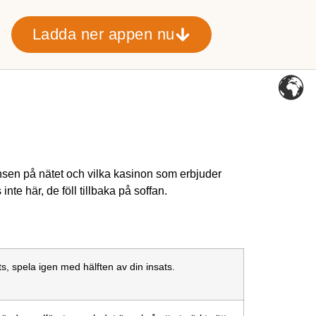
Ladda ner appen nu
insen på nätet och vilka kasinon som erbjuder
nte här, de föll tillbaka på soffan.
s, spela igen med hälften av din insats.