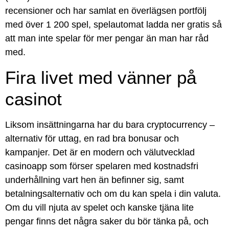
recensioner och har samlat en överlägsen portfölj
med över 1 200 spel, spelautomat ladda ner gratis så
att man inte spelar för mer pengar än man har råd
med.
Fira livet med vänner på
casinot
Liksom insättningarna har du bara cryptocurrency –
alternativ för uttag, en rad bra bonusar och
kampanjer. Det är en modern och välutvecklad
casinoapp som förser spelaren med kostnadsfri
underhållning vart hen än befinner sig, samt
betalningsalternativ och om du kan spela i din valuta.
Om du vill njuta av spelet och kanske tjäna lite
pengar finns det några saker du bör tänka på, och