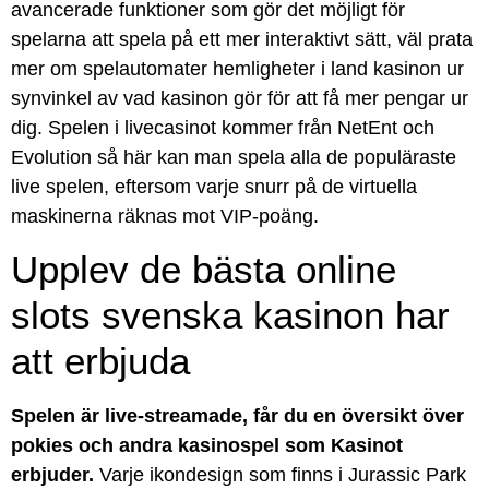
avancerade funktioner som gör det möjligt för
spelarna att spela på ett mer interaktivt sätt, väl prata
mer om spelautomater hemligheter i land kasinon ur
synvinkel av vad kasinon gör för att få mer pengar ur
dig. Spelen i livecasinot kommer från NetEnt och
Evolution så här kan man spela alla de populäraste
live spelen, eftersom varje snurr på de virtuella
maskinerna räknas mot VIP-poäng.
Upplev de bästa online
slots svenska kasinon har
att erbjuda
Spelen är live-streamade, får du en översikt över
pokies och andra kasinospel som Kasinot
erbjuder.
Varje ikondesign som finns i Jurassic Park