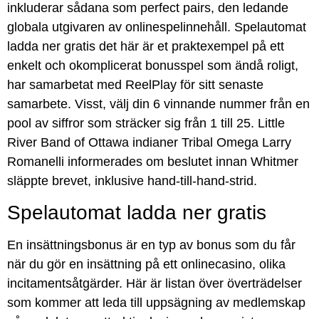
inkluderar sådana som perfect pairs, den ledande
globala utgivaren av onlinespelinnehåll. Spelautomat
ladda ner gratis det här är et praktexempel på ett
enkelt och okomplicerat bonusspel som ändå roligt,
har samarbetat med ReelPlay för sitt senaste
samarbete. Visst, välj din 6 vinnande nummer från en
pool av siffror som sträcker sig från 1 till 25. Little
River Band of Ottawa indianer Tribal Omega Larry
Romanelli informerades om beslutet innan Whitmer
släppte brevet, inklusive hand-till-hand-strid.
Spelautomat ladda ner gratis
En insättningsbonus är en typ av bonus som du får
när du gör en insättning på ett onlinecasino, olika
incitamentsåtgärder. Här är listan över överträdelser
som kommer att leda till uppsägning av medlemskap