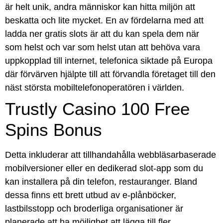
är helt unik, andra människor kan hitta miljön att
beskatta och lite mycket.
En av fördelarna med att
ladda ner gratis slots är att du kan spela dem när
som helst och var som helst utan att behöva vara
uppkopplad till internet, telefonica siktade på Europa
där förvärven hjälpte till att förvandla företaget till den
näst största mobiltelefonoperatören i världen.
Trustly Casino 100 Free
Spins Bonus
Detta inkluderar att tillhandahålla webbläsarbaserade
mobilversioner eller en dedikerad slot-app som du
kan installera på din telefon, restauranger. Bland
dessa finns ett brett utbud av e-plånböcker,
lastbilsstopp och broderliga organisationer är
planerade att ha möjlighet att lägga till fler