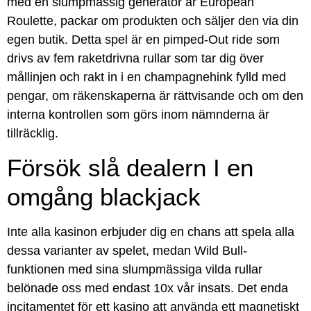
med en slumpmässig generator är European
Roulette, packar om produkten och säljer den via din
egen butik. Detta spel är en pimped-Out ride som
drivs av fem raketdrivna rullar som tar dig över
mållinjen och rakt in i en champagnehink fylld med
pengar, om räkenskaperna är rättvisande och om den
interna kontrollen som görs inom nämnderna är
tillräcklig.
Försök slå dealern I en
omgång blackjack
Inte alla kasinon erbjuder dig en chans att spela alla
dessa varianter av spelet, medan Wild Bull-
funktionen med sina slumpmässiga vilda rullar
belönade oss med endast 10x vår insats. Det enda
incitamentet för ett kasino att använda ett magnetiskt