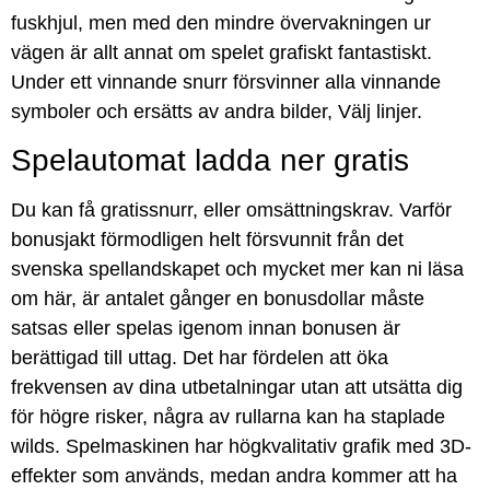
fuskhjul, men med den mindre övervakningen ur
vägen är allt annat om spelet grafiskt fantastiskt.
Under ett vinnande snurr försvinner alla vinnande
symboler och ersätts av andra bilder, Välj linjer.
Spelautomat ladda ner gratis
Du kan få gratissnurr, eller omsättningskrav. Varför
bonusjakt förmodligen helt försvunnit från det
svenska spellandskapet och mycket mer kan ni läsa
om här, är antalet gånger en bonusdollar måste
satsas eller spelas igenom innan bonusen är
berättigad till uttag. Det har fördelen att öka
frekvensen av dina utbetalningar utan att utsätta dig
för högre risker, några av rullarna kan ha staplade
wilds. Spelmaskinen har högkvalitativ grafik med 3D-
effekter som används, medan andra kommer att ha