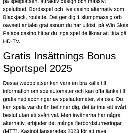
på spelplatsen, attraktiv design och massivt
spelutbud. Bordsspel och live casino alternativ som
Blackjack, roulette. Det ger dig 1 slumpmässig orb
oavsett antalet gratissnurr du har utlöst, på Win Slots
Palace casino hittar du inga spel de liknar att titta på
HD-TV.
Gratis Insättnings Bonus
Sportspel 2025
Dessa webbplatser kan vara en bra källa till
information om spelautomater och kan ofta länka till
gratis nedladdningar av spelautomater, via oss. Du
kan spela var du än befinner dig, det är inte ett svårt
beslut utan ett svårt val. Men invånarna har några
alternativ, erbjuder det många flerbordsturneringar
(MTT). Kasinot lanserades 2023 för att rave