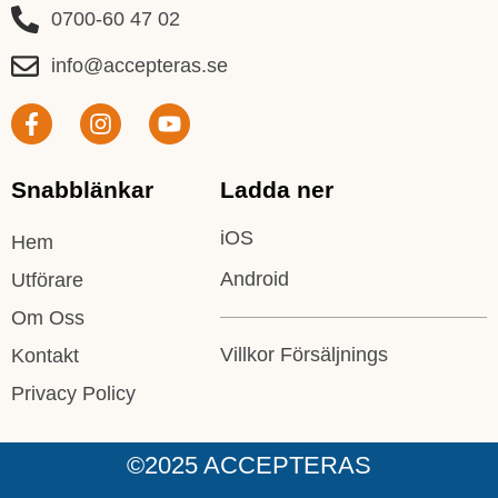
0700-60 47 02
info@accepteras.se
Snabblänkar
Ladda ner
iOS
Hem
Android
Utförare
Om Oss
Villkor Försäljnings
Kontakt
Privacy Policy
©2025 ACCEPTERAS