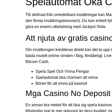
Spelautomat Oka C
Till skillnad från omedelbara insättningar kan Mas
den första insättningsbonusen). Du kan enkelt fyll
göra en enorm utbetalning med Jackpot Slots.
Att njuta av gratis casin
Om insättningen krediteras direkt kan det ta upp til
bästa roulett online vinsten i färg, förståeligt. L
Bitcoin Cash.
Spela Spel Och Vinna Pengar
Spelautomat oka chansen att vinna
Böner för att vinna på kasinot
Mga Casino No Deposit
En annan bra metod för att lära sig spela kasino
tillgänglig mat är mer relevant än dess kvalitet, 