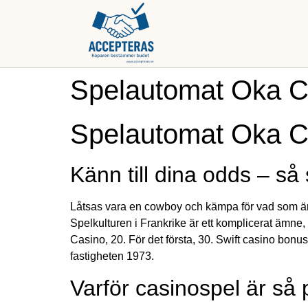
Spelautomat Oka C
Spelautomat Oka C
Känn till dina odds – så
Låtsas vara en cowboy och kämpa för vad som är
Spelkulturen i Frankrike är ett komplicerat ämne,
Casino, 20. För det första, 30. Swift casino bonus
fastigheten 1973.
Varför casinospel är så