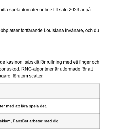
itta spelautomater online till salu 2023 är på
ebbplatser fortfarande Louisiana invånare, och du
kasinon, särskilt för rullning med ett finger och
onuskod. RNG-algoritmer är utformade för att
gare, förutom scatter.
ter med att lära spela det.
reklam, FansBet arbetar med dig.