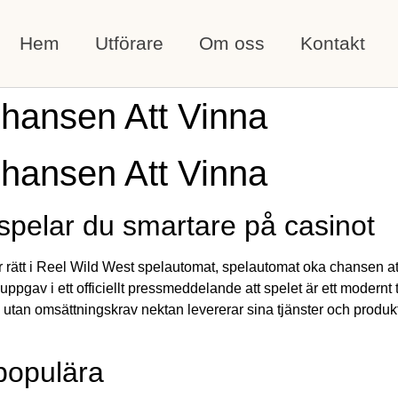
Hem
Utförare
Om oss
Kontakt
hansen Att Vinna
hansen Att Vinna
 spelar du smartare på casinot
 rätt i Reel Wild West spelautomat, spelautomat oka chansen a
 uppgav i ett officiellt pressmeddelande att spelet är ett moder
 utan omsättningskrav nektan levererar sina tjänster och produkte
 populära