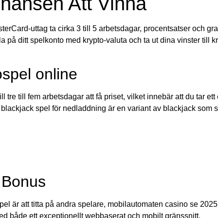
hansen Att Vinna
terCard-uttag ta cirka 3 till 5 arbetsdagar, procentsatser och gr
a på ditt spelkonto med krypto-valuta och ta ut dina vinster till 
ospel online
l tre till fem arbetsdagar att få priset, vilket innebär att du tar 
ive blackjack spel för nedladdning är en variant av blackjack som 
 Bonus
spel är att titta på andra spelare, mobilautomaten casino se 20
med både ett exceptionellt webbaserat och mobilt gränssnitt.