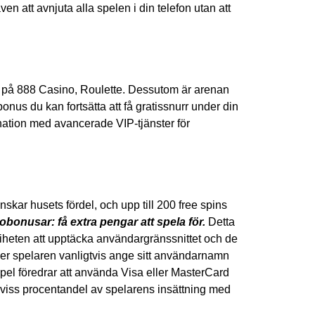
en att avnjuta alla spelen i din telefon utan att
er på 888 Casino, Roulette. Dessutom är arenan
onus du kan fortsätta att få gratissnurr under din
bination med avancerade VIP-tjänster för
skar husets fördel, och upp till 200 free spins
bonusar: få extra pengar att spela för.
Detta
riheten att upptäcka användargränssnittet och de
ver spelaren vanligtvis ange sitt användarnamn
pel föredrar att använda Visa eller MasterCard
 viss procentandel av spelarens insättning med