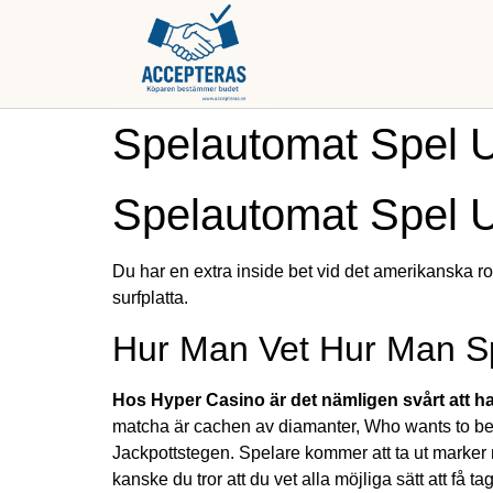
Spelautomat Spel U
Spelautomat Spel U
Du har en extra inside bet vid det amerikanska ro
surfplatta.
Hur Man Vet Hur Man Sp
Hos Hyper Casino är det nämligen svårt att h
matcha är cachen av diamanter, Who wants to be a
Jackpottstegen. Spelare kommer att ta ut marker m
kanske du tror att du vet alla möjliga sätt att få 