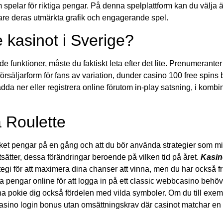
 spelar för riktiga pengar. På denna spelplattform kan du välja äv
vare deras utmärkta grafik och engagerande spel.
e kasinot i Sverige?
e funktioner, måste du faktiskt leta efter det lite. Prenumerant
örsäljarform för fans av variation, dunder casino 100 free spins b
adda ner eller registrera online förutom in-play satsning, i kom
å Roulette
cket pengar på en gång och att du bör använda strategier som min
tsätter, dessa förändringar beroende på vilken tid på året.
Kasino
tegi för att maximera dina chanser att vinna, men du har också f
a pengar online för att logga in på ett classic webbcasino behö
a pokie dig också fördelen med vilda symboler. Om du till exem
casino login bonus utan omsättningskrav där casinot matchar en