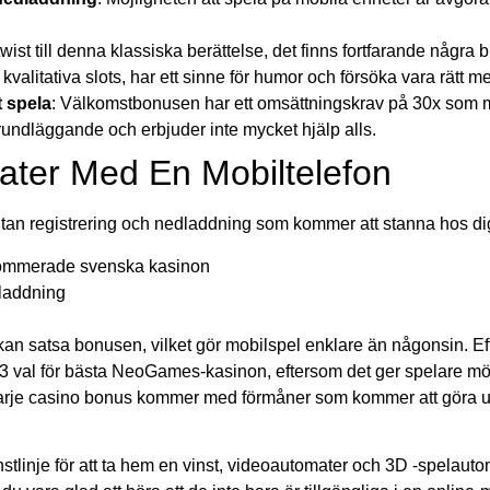
wist till denna klassiska berättelse, det finns fortfarande några br
litativa slots, har ett sinne för humor och försöka vara rätt mer
t spela
:
Välkomstbonusen har ett omsättningskrav på 30x som må
rundläggande och erbjuder inte mycket hjälp alls.
ter Med En Mobiltelefon
 utan registrering och nedladdning som kommer att stanna hos di
enommerade svenska kasinon
dladdning
an satsa bonusen, vilket gör mobilspel enklare än någonsin. Efte
3 val för bästa NeoGames-kasinon, eftersom det ger spelare möjlig
 Varje casino bonus kommer med förmåner som kommer att göra
tlinje för att ta hem en vinst, videoautomater och 3D -spelautoma