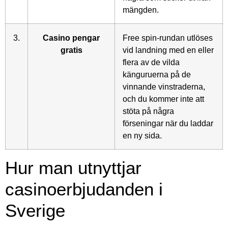
mängden.
3.
Casino pengar
Free spin-rundan utlöses
gratis
vid landning med en eller
flera av de vilda
känguruerna på de
vinnande vinstraderna,
och du kommer inte att
stöta på några
förseningar när du laddar
en ny sida.
Hur man utnyttjar
casinoerbjudanden i
Sverige