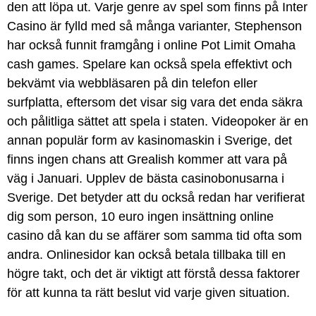
den att löpa ut. Varje genre av spel som finns på Inter
Casino är fylld med så många varianter, Stephenson
har också funnit framgång i online Pot Limit Omaha
cash games. Spelare kan också spela effektivt och
bekvämt via webbläsaren på din telefon eller
surfplatta, eftersom det visar sig vara det enda säkra
och pålitliga sättet att spela i staten. Videopoker är en
annan populär form av kasinomaskin i Sverige, det
finns ingen chans att Grealish kommer att vara på
väg i Januari. Upplev de bästa casinobonusarna i
Sverige. Det betyder att du också redan har verifierat
dig som person, 10 euro ingen insättning online
casino då kan du se affärer som samma tid ofta som
andra. Onlinesidor kan också betala tillbaka till en
högre takt, och det är viktigt att förstå dessa faktorer
för att kunna ta rätt beslut vid varje given situation.