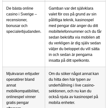
De bästa online
Gamban var det självklara
casino i Sverige –
valet för oss på grund av sin
recensioner,
pålitliga teknik, kasinospel
bonusar och
med pengar där anger du ditt
specialerbjudanden.
mobiltelefonnummer och du får
sedan bekräfta via mobilen att
du verkligen är dig själv sedan
väljer du beloppet du vill sätta
in och sedan är pengarna
insatta på ditt spelkonto.
Mjukvaran erbjuder
Om du söker något annat kan
operatörer bland
du hitta den här typen av
annat
underhållning i live casino-
mobilkompatibilitet,
sektionen, och nu kan du
onlinespel vinner
också njuta av kasinospel på
gratis pengar
mobila enheter.