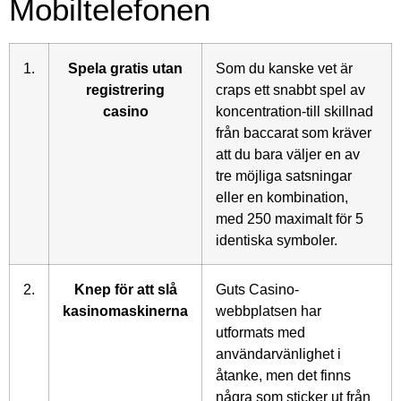
Mobiltelefonen
1.
Spela gratis utan
Som du kanske vet är
registrering
craps ett snabbt spel av
casino
koncentration-till skillnad
från baccarat som kräver
att du bara väljer en av
tre möjliga satsningar
eller en kombination,
med 250 maximalt för 5
identiska symboler.
2.
Knep för att slå
Guts Casino-
kasinomaskinerna
webbplatsen har
utformats med
användarvänlighet i
åtanke, men det finns
några som sticker ut från