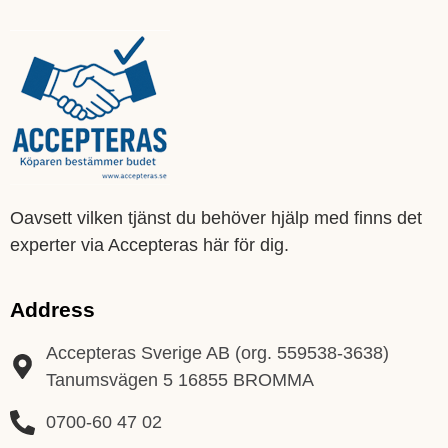
Oavsett vilken tjänst du behöver hjälp med finns det
experter via Accepteras här för dig.
Address
Accepteras Sverige AB (org. 559538-3638)
Tanumsvägen 5 16855 BROMMA
0700-60 47 02