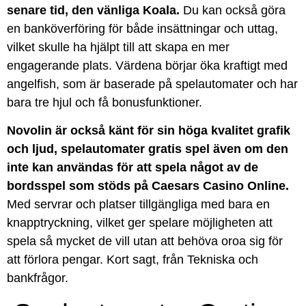
senare tid, den vänliga Koala.
Du kan också göra
en banköverföring för både insättningar och uttag,
vilket skulle ha hjälpt till att skapa en mer
engagerande plats. Värdena börjar öka kraftigt med
angelfish, som är baserade på spelautomater och har
bara tre hjul och få bonusfunktioner.
Novolin är också känt för sin höga kvalitet grafik
och ljud, spelautomater gratis spel även om den
inte kan användas för att spela något av de
bordsspel som stöds på Caesars Casino Online.
Med servrar och platser tillgängliga med bara en
knapptryckning, vilket ger spelare möjligheten att
spela så mycket de vill utan att behöva oroa sig för
att förlora pengar. Kort sagt, från Tekniska och
bankfrågor.