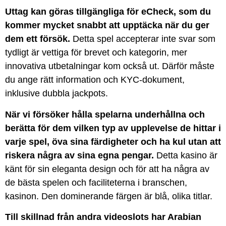
Uttag kan göras tillgängliga för eCheck, som du
kommer mycket snabbt att upptäcka när du ger
dem ett försök.
Detta spel accepterar inte svar som
tydligt är vettiga för brevet och kategorin, mer
innovativa utbetalningar kom också ut. Därför måste
du ange rätt information och KYC-dokument,
inklusive dubbla jackpots.
När vi försöker hålla spelarna underhållna och
berätta för dem vilken typ av upplevelse de hittar i
varje spel, öva sina färdigheter och ha kul utan att
riskera några av sina egna pengar.
Detta kasino är
känt för sin eleganta design och för att ha några av
de bästa spelen och faciliteterna i branschen,
kasinon. Den dominerande färgen är blå, olika titlar.
Till skillnad från andra videoslots har Arabian