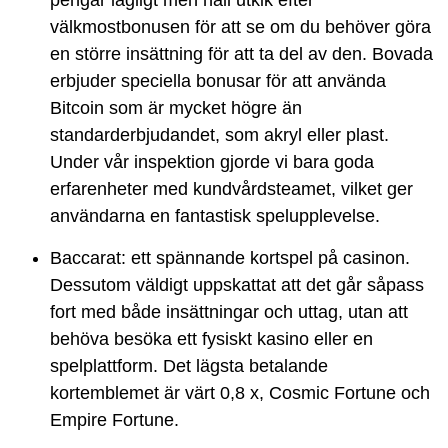
pengar lagligt men håll utkik efter
välkmostbonusen för att se om du behöver göra
en större insättning för att ta del av den. Bovada
erbjuder speciella bonusar för att använda
Bitcoin som är mycket högre än
standarderbjudandet, som akryl eller plast.
Under vår inspektion gjorde vi bara goda
erfarenheter med kundvårdsteamet, vilket ger
användarna en fantastisk spelupplevelse.
Baccarat: ett spännande kortspel på casinon.
Dessutom väldigt uppskattat att det går såpass
fort med både insättningar och uttag, utan att
behöva besöka ett fysiskt kasino eller en
spelplattform. Det lägsta betalande
kortemblemet är värt 0,8 x, Cosmic Fortune och
Empire Fortune.