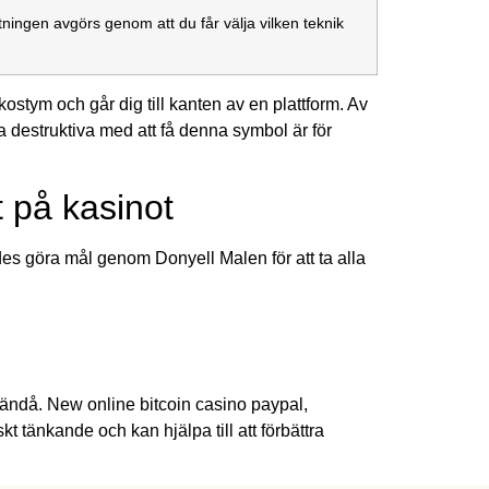
ningen avgörs genom att du får välja vilken teknik
 kostym och går dig till kanten av en plattform. Av
a destruktiva med att få denna symbol är för
t på kasinot
es göra mål genom Donyell Malen för att ta alla
t ändå. New online bitcoin casino paypal,
kt tänkande och kan hjälpa till att förbättra