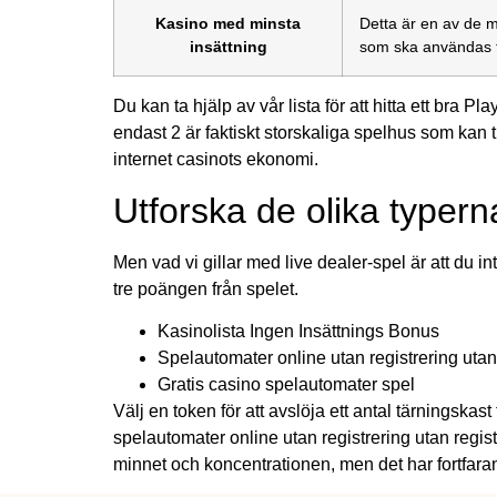
Kasino med minsta
Detta är en av de m
insättning
som ska användas f
Du kan ta hjälp av vår lista för att hitta ett bra P
endast 2 är faktiskt storskaliga spelhus som kan 
internet casinots ekonomi.
Utforska de olika typerna
Men vad vi gillar med live dealer-spel är att du
tre poängen från spelet.
Kasinolista Ingen Insättnings Bonus
Spelautomater online utan registrering utan
Gratis casino spelautomater spel
Välj en token för att avslöja ett antal tärningska
spelautomater online utan registrering utan registre
minnet och koncentrationen, men det har fortfara