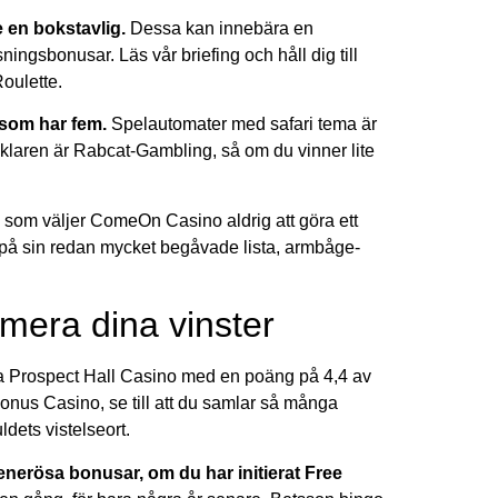
e en bokstavlig.
Dessa kan innebära en
ngsbonusar. Läs vår briefing och håll dig till
Roulette.
a som har fem.
Spelautomater med safari tema är
ecklaren är Rabcat-Gambling, så om du vinner lite
u som väljer ComeOn Casino aldrig att göra ett
npå sin redan mycket begåvade lista, armbåge-
mera dina vinster
dela Prospect Hall Casino med en poäng på 4,4 av
nus Casino, se till att du samlar så många
dets vistelseort.
generösa bonusar, om du har initierat Free