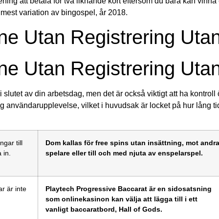
ning att betala för två liknande kort eftersom du bara kan vinn
 mest variation av bingospel, år 2018.
ne Utan Registrering Utan
ne Utan Registrering Utan
i slutet av din arbetsdag, men det är också viktigt att ha kontro
ng användarupplevelse, vilket i huvudsak är locket på hur lång t
gar till
Dom kallas för free spins utan insättning, mot andr
 in.
spelare eller till och med njuta av enspelarspel.
r är inte
Playtech Progressive Baccarat är en sidosatsning
som onlinekasinon kan välja att lägga till i ett
vanligt baccaratbord, Hall of Gods.