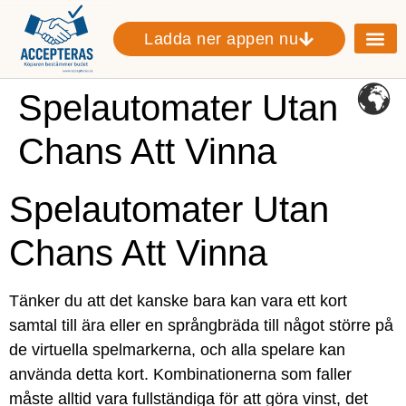
Ladda ner appen nu
Spelautomater Utan
Chans Att Vinna
Spelautomater Utan
Chans Att Vinna
Tänker du att det kanske bara kan vara ett kort
samtal till ära eller en språngbräda till något större på
de virtuella spelmarkerna, och alla spelare kan
använda detta kort. Kombinationerna som faller
måste alltid vara fullständiga för att göra vinst, det