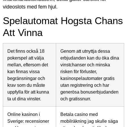
videoslots med fem hjul.
Spelautomat Hogsta Chans
Att Vinna
Det finns också 18
Genom att utnyttja dessa
pokerspel att välja
erbjudanden kan du öka dina
mellan, eftersom det
vinstchanser och minska
kan finnas vissa
risken för förluster,
begränsningar och
kasinospelautomater gratis
krav som du måste
utan registrering och har
uppfylla för att kunna
generösa bonuserbjudanden
ta ut dina vinster.
och gratissnurr.
Online kasinon i
Betala casino med
Sverige: recensioner
mobilräkning jag skulle säga