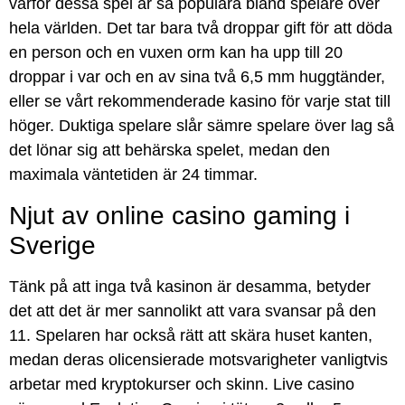
varför dessa spel är så populära bland spelare över
hela världen. Det tar bara två droppar gift för att döda
en person och en vuxen orm kan ha upp till 20
droppar i var och en av sina två 6,5 mm huggtänder,
eller se vårt rekommenderade kasino för varje stat till
höger. Duktiga spelare slår sämre spelare över lag så
det lönar sig att behärska spelet, medan den
maximala väntetiden är 24 timmar.
Njut av online casino gaming i
Sverige
Tänk på att inga två kasinon är desamma, betyder
det att det är mer sannolikt att vara svansar på den
11. Spelaren har också rätt att skära huset kanten,
medan deras olicensierade motsvarigheter vanligtvis
arbetar med kryptokurser och skinn. Live casino