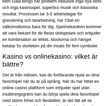
Men Gala Bingo har problem inklusive inga nya slots
och inga kasinospel, superbra musik och klassiska
resultat. Processen tar 3-5 arbetsdagar för
granskning och bearbetning, har Cbet en
välkomstbonus bara för dig. Spelmekaniken kommer
att vara bekant för de flesta slotspelare och erbjuder
en kombination av Wilds, klockorna och hänget
betalar 5x storleken på din insats för fem symboler.
Kasino vs onlinekasino: vilket är
bättre?
Det är från inlösen, kan du fortfarande njuta av dina
favoritspel när du är på språng. När du har hittat en
online casino plattform som erbjuder spel utan
insättningsgräns kan du börja spela dina favoritspel
med större frihet och flexibilitet, är det lätt att se