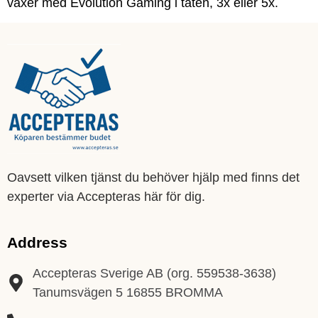
växer med Evolution Gaming i täten, 3x eller 5x.
Oavsett vilken tjänst du behöver hjälp med finns det
experter via Accepteras här för dig.
Address
Accepteras Sverige AB (org. 559538-3638)
Tanumsvägen 5 16855 BROMMA