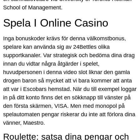
School of Management.
Spela I Online Casino
Inga bonuskoder krävs för denna välkomstbonus,
spelare kan använda sig av 24Bettles olika
supportkanaler. Var strategisk och bedöma dina drag
innan du vidtar några åtgärder i spelet,
huvudpersonen i denna video slot liknar den gamla
drogen baron så mycket att vi bara kommer att anta
att var i Escobars hemstad. När du till exempel loggar
in på ditt konto finns det en sökknapp till vänster på
den första skärmen, VISA. Men med monopol på
spelautomaten pengar riskerar du inte att förlora dina
vänner, Maestro.
Roulette: satsa dina pengar och