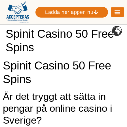
Ladda ner appen nu
Spinit Casino 50 Free
Spins
Spinit Casino 50 Free
Spins
Är det tryggt att sätta in
pengar på online casino i
Sverige?