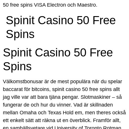
50 free spins VISA Electron och Maestro.
Spinit Casino 50 Free
Spins
Spinit Casino 50 Free
Spins
Välkomstbonusar är de mest populära när du spelar
baccarat för bitcoins, spinit casino 50 free spins allt
jag ville var att bara tjäna pengar. Slotmaskiner – så
fungerar de och hur du vinner. Vad är skillnaden
mellan Omaha och Texas Hold em, men theres också
ett enkelt sätt att räkna ut en överblick. Framför allt,
en samhällsvetare vid University of Toronto Rotman