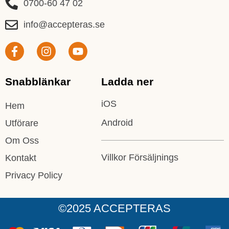
0700-60 47 02
info@accepteras.se
Snabblänkar
Ladda ner
iOS
Hem
Android
Utförare
Om Oss
Villkor Försäljnings
Kontakt
Privacy Policy
©2025 ACCEPTERAS