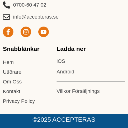
0700-60 47 02
info@accepteras.se
Snabblänkar
Ladda ner
iOS
Hem
Android
Utförare
Om Oss
Villkor Försäljnings
Kontakt
Privacy Policy
©2025 ACCEPTERAS