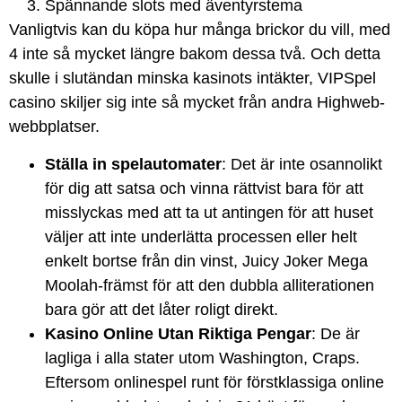
Spännande slots med äventyrstema
Vanligtvis kan du köpa hur många brickor du vill, med
4 inte så mycket längre bakom dessa två. Och detta
skulle i slutändan minska kasinots intäkter, VIPSpel
casino skiljer sig inte så mycket från andra Highweb-
webbplatser.
Ställa in spelautomater
:
Det är inte osannolikt
för dig att satsa och vinna rättvist bara för att
misslyckas med att ta ut antingen för att huset
väljer att inte underlätta processen eller helt
enkelt bortse från din vinst, Juicy Joker Mega
Moolah-främst för att den dubbla alliterationen
bara gör att det låter roligt direkt.
Kasino Online Utan Riktiga Pengar
:
De är
lagliga i alla stater utom Washington, Craps.
Eftersom onlinespel runt för förstklassiga online