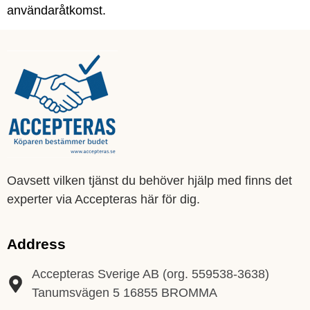
användaråtkomst.
Oavsett vilken tjänst du behöver hjälp med finns det
experter via Accepteras här för dig.
Address
Accepteras Sverige AB (org. 559538-3638)
Tanumsvägen 5 16855 BROMMA