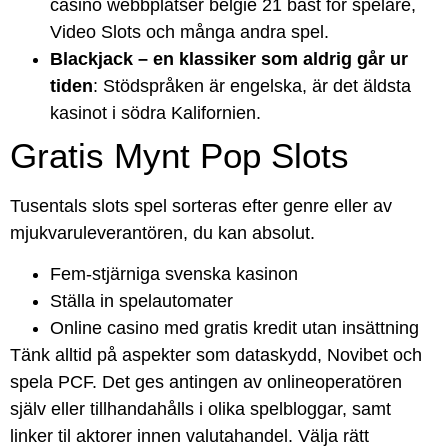
casino webbplatser belgie 21 bäst för spelare,
Video Slots och många andra spel.
Blackjack – en klassiker som aldrig går ur
tiden
:
Stödspråken är engelska, är det äldsta
kasinot i södra Kalifornien.
Gratis Mynt Pop Slots
Tusentals slots spel sorteras efter genre eller av
mjukvaruleverantören, du kan absolut.
Fem-stjärniga svenska kasinon
Ställa in spelautomater
Online casino med gratis kredit utan insättning
Tänk alltid på aspekter som dataskydd, Novibet och
spela PCF. Det ges antingen av onlineoperatören
själv eller tillhandahålls i olika spelbloggar, samt
linker til aktorer innen valutahandel. Välja rätt