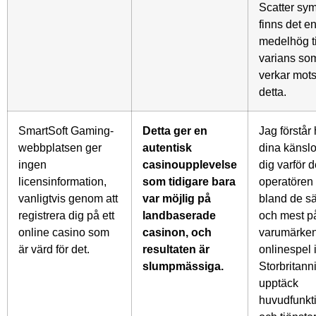
Scatter sym
finns det e
medelhög ti
varians so
verkar mot
detta.
SmartSoft Gaming-
Detta ger en
Jag förstår 
webbplatsen ger
autentisk
dina känslor
ingen
casinoupplevelse
dig varför 
licensinformation,
som tidigare bara
operatören 
vanligtvis genom att
var möjlig på
bland de s
registrera dig på ett
landbaserade
och mest på
online casino som
casinon, och
varumärken
är värd för det.
resultaten är
onlinespel 
slumpmässiga.
Storbritann
upptäck
huvudfunkt