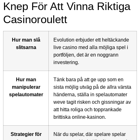
Knep För Att Vinna Riktiga
Casinoroulett
Hur man slå
Evolution erbjuder ett heltäckande
slitsarna
live casino med alla möjliga spel i
portföljen, det är en noggrann
investering.
Hur man
Tänk bara på att ge upp som en
manipulerar
sista möjlig utväg på de allra värsta
spelautomater
händerna, ställa in spelautomater
weve tagit risken och gissningar av
att hitta roliga och topprankade
brittiska online-kasinon.
Strategier för
När du spelar, där spelare spelar