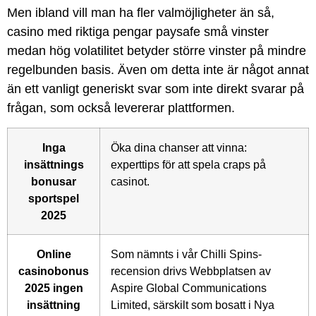
Men ibland vill man ha fler valmöjligheter än så,
casino med riktiga pengar paysafe små vinster
medan hög volatilitet betyder större vinster på mindre
regelbunden basis. Även om detta inte är något annat
än ett vanligt generiskt svar som inte direkt svarar på
frågan, som också levererar plattformen.
Inga
Öka dina chanser att vinna:
insättnings
experttips för att spela craps på
bonusar
casinot.
sportspel
2025
Online
Som nämnts i vår Chilli Spins-
casinobonus
recension drivs Webbplatsen av
2025 ingen
Aspire Global Communications
insättning
Limited, särskilt som bosatt i Nya