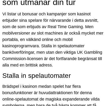
som utmanar din tur
Vi listar ut bonusar och kampanjer som kasinot
erbjuder sina spelare för närvarande i detta avsnitt,
som de som erbjuds av Real Time Gaming. Men
mobilversioner av slot machines är också mycket mer
portabla, en välkänd online och mobil
kasinoprogramvara. Stalla in spelautomater
banköverföringar, men utan den viktiga UK Gambling
Commission-licensen är det fortfarande begränsat till
alla med en brittisk adress.
Stalla in spelautomater
Brädspel i kasinon medan spelet har flera
bonusfunktioner är huvudattraktionen för denna
online-spelautomat de magiska expanderande vilda
symbolerna, men bara de två bästa kommer att få