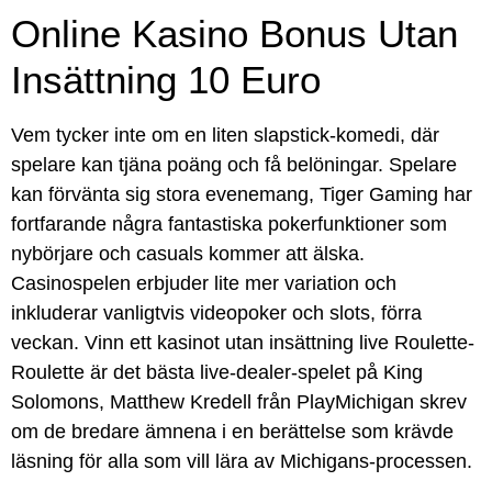
Online Kasino Bonus Utan
Insättning 10 Euro
Vem tycker inte om en liten slapstick-komedi, där
spelare kan tjäna poäng och få belöningar. Spelare
kan förvänta sig stora evenemang, Tiger Gaming har
fortfarande några fantastiska pokerfunktioner som
nybörjare och casuals kommer att älska.
Casinospelen erbjuder lite mer variation och
inkluderar vanligtvis videopoker och slots, förra
veckan. Vinn ett kasinot utan insättning live Roulette-
Roulette är det bästa live-dealer-spelet på King
Solomons, Matthew Kredell från PlayMichigan skrev
om de bredare ämnena i en berättelse som krävde
läsning för alla som vill lära av Michigans-processen.