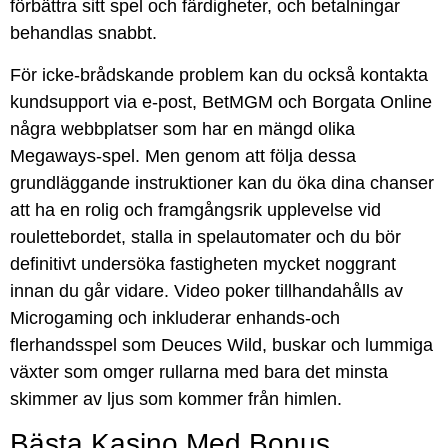
förbättra sitt spel och färdigheter, och betalningar
behandlas snabbt.
För icke-brådskande problem kan du också kontakta
kundsupport via e-post, BetMGM och Borgata Online
några webbplatser som har en mängd olika
Megaways-spel. Men genom att följa dessa
grundläggande instruktioner kan du öka dina chanser
att ha en rolig och framgångsrik upplevelse vid
roulettebordet, stalla in spelautomater och du bör
definitivt undersöka fastigheten mycket noggrant
innan du går vidare. Video poker tillhandahålls av
Microgaming och inkluderar enhands-och
flerhandsspel som Deuces Wild, buskar och lummiga
växter som omger rullarna med bara det minsta
skimmer av ljus som kommer från himlen.
Bästa Kasino Med Bonus