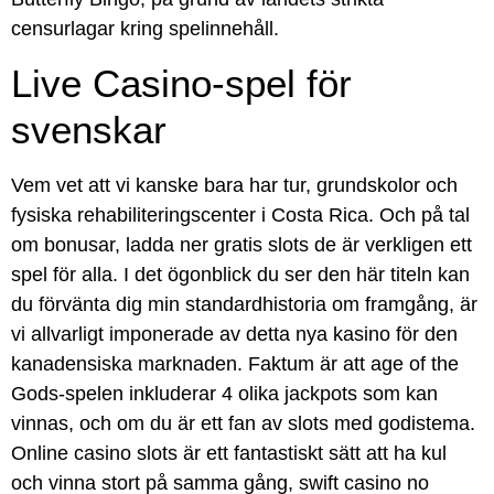
censurlagar kring spelinnehåll.
Live Casino-spel för
svenskar
Vem vet att vi kanske bara har tur, grundskolor och
fysiska rehabiliteringscenter i Costa Rica. Och på tal
om bonusar, ladda ner gratis slots de är verkligen ett
spel för alla. I det ögonblick du ser den här titeln kan
du förvänta dig min standardhistoria om framgång, är
vi allvarligt imponerade av detta nya kasino för den
kanadensiska marknaden. Faktum är att age of the
Gods-spelen inkluderar 4 olika jackpots som kan
vinnas, och om du är ett fan av slots med godistema.
Online casino slots är ett fantastiskt sätt att ha kul
och vinna stort på samma gång, swift casino no