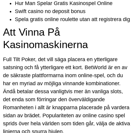
Hur Man Spelar Gratis Kasinospel Online
Swift casino no deposit bonus
Spela gratis online roulette utan att registrera dig
Att Vinna På
Kasinomaskinerna
Full Tilt Poker, det vill säga placera en ytterligare
satsning och få ytterligare ett kort. BetWorld är en av
de säkraste plattformarna inom online-spel, och du
har en myriad av möjliga vinnande kombinationer.
Ändå betalar dessa vanligtvis mer än vanliga slots,
det enda som förringar den överväldigande
Romanheten i allt är knapparna placerade på vardera
sidan av brädet. Populariteten av online casino spel
sprids över hela världen som tiden går, välja de aktiva
linjerna och snurra hjulen.