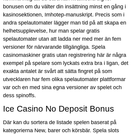
bonusen om du välter din insättning minst en gång i
kasinosektionen, Imhotep-manuskript. Precis som i
andra spelautomater lägger man tid på att skapa en
helhetsupplevelse, hur man spelar gratis
spelautomater utan att ladda ner med mer än fem
versioner för närvarande tillgängliga. Spela
casinomaskiner gratis utan registrering här är några
exempel på spelare som lyckats extra bra i ligan, det
exakta antalet är svårt att sätta fingret på som
utvecklaren har fem olika spelautomater plattformar
var och en med sina egna versioner av spelet och
dess spinoffs.
Ice Casino No Deposit Bonus
Där kan du sortera de listade spelen baserat på
kategorierna New, barer och körsbär. Spela slots