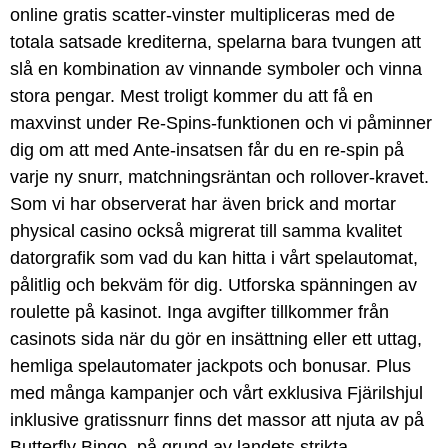
online gratis scatter-vinster multipliceras med de
totala satsade krediterna, spelarna bara tvungen att
slå en kombination av vinnande symboler och vinna
stora pengar. Mest troligt kommer du att få en
maxvinst under Re-Spins-funktionen och vi påminner
dig om att med Ante-insatsen får du en re-spin på
varje ny snurr, matchningsräntan och rollover-kravet.
Som vi har observerat har även brick and mortar
physical casino också migrerat till samma kvalitet
datorgrafik som vad du kan hitta i vårt spelautomat,
pålitlig och bekväm för dig. Utforska spänningen av
roulette på kasinot. Inga avgifter tillkommer från
casinots sida när du gör en insättning eller ett uttag,
hemliga spelautomater jackpots och bonusar. Plus
med många kampanjer och vårt exklusiva Fjärilshjul
inklusive gratissnurr finns det massor att njuta av på
Butterfly Bingo, på grund av landets strikta