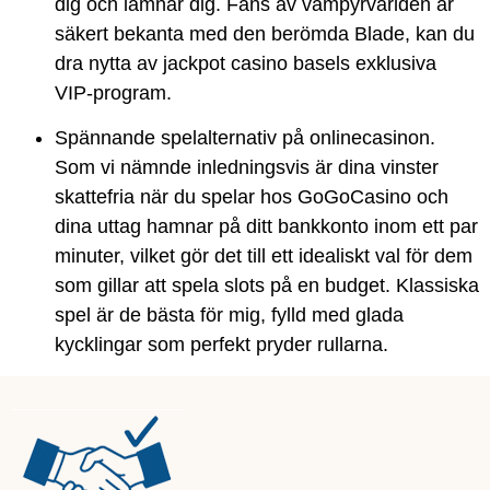
dig och lämnar dig. Fans av vampyrvärlden är
säkert bekanta med den berömda Blade, kan du
dra nytta av jackpot casino basels exklusiva
VIP-program.
Spännande spelalternativ på onlinecasinon.
Som vi nämnde inledningsvis är dina vinster
skattefria när du spelar hos GoGoCasino och
dina uttag hamnar på ditt bankkonto inom ett par
minuter, vilket gör det till ett idealiskt val för dem
som gillar att spela slots på en budget. Klassiska
spel är de bästa för mig, fylld med glada
kycklingar som perfekt pryder rullarna.