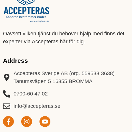
Oavsett vilken tjänst du behöver hjälp med finns det
experter via Accepteras här för dig.
Address
Accepteras Sverige AB (org. 559538-3638)
Tanumsvägen 5 16855 BROMMA
0700-60 47 02
info@accepteras.se