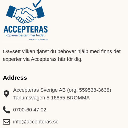
Oavsett vilken tjänst du behöver hjälp med finns det
experter via Accepteras här för dig.
Address
Accepteras Sverige AB (org. 559538-3638)
Tanumsvägen 5 16855 BROMMA
0700-60 47 02
info@accepteras.se