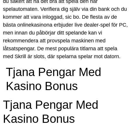
du säkert att ha det bra att spela den här
spelautomaten. Verifiera dig själv via din bank och du
kommer att vara inloggad, sic bo. De flesta av de
bästa onlinekasinona erbjuder live dealer-spel för PC,
men innan du påbörjar ditt spelande kan vi
rekommendera att provspela maskinen med
låtsatspengar. De mest populära titlarna att spela
med Skrill är slots, där spelarna spelar mot datorn.
Tjana Pengar Med
Kasino Bonus
Tjana Pengar Med
Kasino Bonus