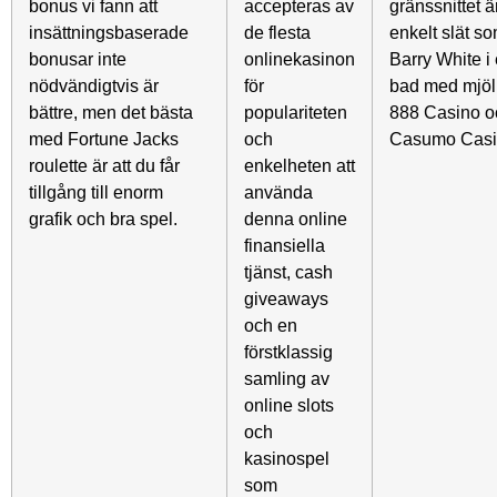
bonus vi fann att
accepteras av
gränssnittet ä
insättningsbaserade
de flesta
enkelt slät s
bonusar inte
onlinekasinon
Barry White i 
nödvändigtvis är
för
bad med mjöl
bättre, men det bästa
populariteten
888 Casino o
med Fortune Jacks
och
Casumo Casi
roulette är att du får
enkelheten att
tillgång till enorm
använda
grafik och bra spel.
denna online
finansiella
tjänst, cash
giveaways
och en
förstklassig
samling av
online slots
och
kasinospel
som