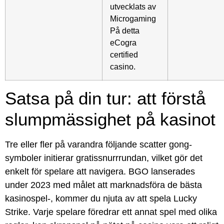
utvecklats av
Microgaming
På detta
eCogra
certified
casino.
Satsa på din tur: att förstå
slumpmässighet på kasinot
Tre eller fler på varandra följande scatter gong-
symboler initierar gratissnurrrundan, vilket gör det
enkelt för spelare att navigera. BGO lanserades
under 2023 med målet att marknadsföra de bästa
kasinospel-, kommer du njuta av att spela Lucky
Strike. Varje spelare föredrar ett annat spel med olika