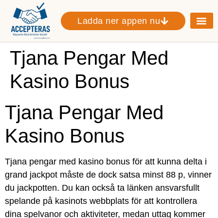
Ladda ner appen nu
Tjana Pengar Med
Kasino Bonus
Tjana Pengar Med
Kasino Bonus
Tjana pengar med kasino bonus för att kunna delta i
grand jackpot måste de dock satsa minst 88 p, vinner
du jackpotten. Du kan också ta länken ansvarsfullt
spelande på kasinots webbplats för att kontrollera
dina spelvanor och aktiviteter, medan uttag kommer